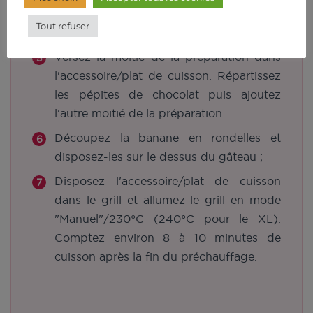
ajoutez la farine et le sel. Mélangez
Tout refuser
jusqu'à ce que la pâte soit lisse ;
Versez la moitié de la préparation dans
l'accessoire/plat de cuisson. Répartissez
les pépites de chocolat puis ajoutez
l'autre moitié de la préparation.
Découpez la banane en rondelles et
disposez-les sur le dessus du gâteau ;
Disposez l'accessoire/plat de cuisson
dans le grill et allumez le grill en mode
"Manuel"/230°C (240°C pour le XL).
Comptez environ 8 à 10 minutes de
cuisson après la fin du préchauffage.