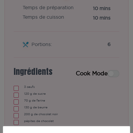
Temps de préparation
10 mins
Temps de cuisson
10 mins
Portions:
6
Ingrédients
Cook Mode
3
oeufs
120
g
de sucre
70
g
de farine
130
g
de beurre
200
g
de chocolat noir
pépites de chocolat
2
pinch
de sel