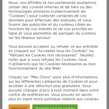
1 à 2
bananes
Nous, nos affiliées et nos partenaires souhaitons
utiliser des cookies internes et de tiers ou des
technologies similaires (collectivement les
"Cookies") pour collecter certaines de vos
données pour effectuer des analyses, et vous
Instructions
fournir des publicités et du contenu ciblés en
fonction de vos intérêts et de vos activités en
ligne et vous permettre de partager du contenu
Faites fondre le beurre en morceaux
sur les réseaux sociaux
dans une casserole ;
Vous pouvez accepter ou refuser ce qui précède
Pendant ce temps, mélangez le sucre et
en cliquant sur "Accepter tous les Cookies" ou
"Refuser les Cookies non nécessaires". Veuillez
les œufs jusqu'à ce que le mélange
noter que si vous refusez les Cookies, nous
blanchisse ;
n'utiliserons que les Cookies nécessaires au bon
fonctionnement du site Web.
Quand le beurre est fondu, éteignez le
Cliquez sur "Mes Choix" pour plus d'informations
feu et ajoutez le chocolat. Remuez
sur les différentes catégories de Cookies et pour
doucement jusqu'à ce que le chocolat
accéder à une sélection plus granulaire. Vous
pouvez changer d'avis à tout moment dans notre
soit complètement fondu ;
centre de préférences. Vous pouvez en savoir
plus en lisant notre politique relative aux cookies.
Ajoutez le mélange chocolat-beurre au
mélange œufs-sucre. Mélangez et
Mes choix
Accepter tous les cookies