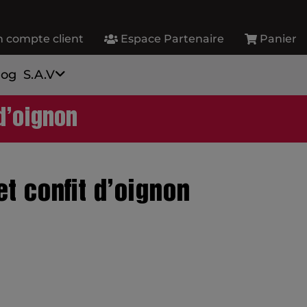
 compte client
Espace Partenaire
Panier
log
S.A.V
d’oignon
t confit d’oignon