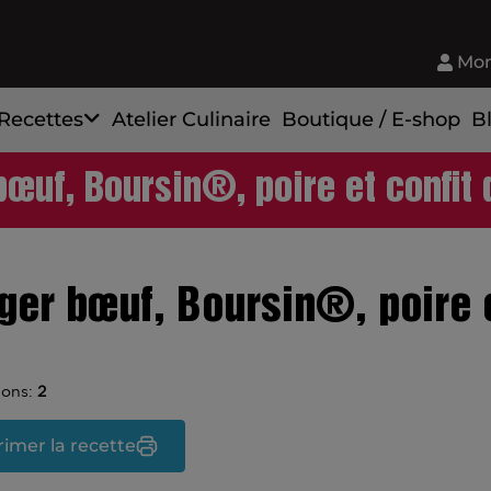
Mon
Recettes
Atelier Culinaire
Boutique / E-shop
B
bœuf, Boursin®, poire et confit 
ger bœuf, Boursin®, poire e
ions:
2
imer la recette