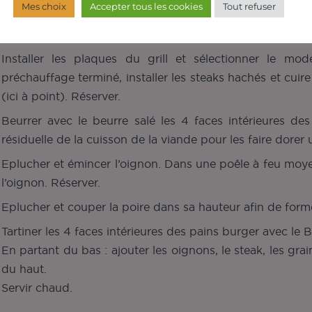
Mes choix
Accepter tous les cookies
Tout refuser
structions
Installer les plaques du grill et sélectionner le m
préchauffage terminé, installer les steaks hachés et cui
(ici à point). Réserver.
Beurrer avec le beurre salé les 4 faces intérieures des
résiduelle de la cuisson de la viande pour les faire dorer
Eplucher et émincer l’oignon. Dans une poêle à feu moyen a
l’oignon. Réserver.
Eplucher et couper la poire dans sa hauteur afin de form
Tartiner les 4 faces intérieures des pains burger avec l
En partant du bas : ajouter les oignons, le steak, les gra
du haut.
Servir chaud.