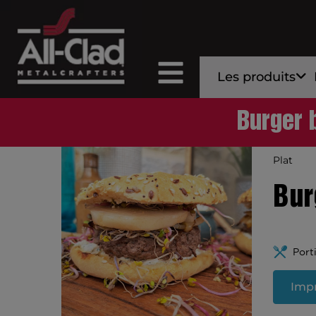
Les produits
Burger 
Plat
Bur
Port
Impr