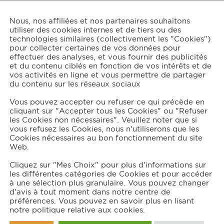
Nous, nos affiliées et nos partenaires souhaitons
utiliser des cookies internes et de tiers ou des
tions:
technologies similaires (collectivement les "Cookies")
2
pour collecter certaines de vos données pour
effectuer des analyses, et vous fournir des publicités
et du contenu ciblés en fonction de vos intérêts et de
vos activités en ligne et vous permettre de partager
du contenu sur les réseaux sociaux
grédients
Vous pouvez accepter ou refuser ce qui précède en
cliquant sur "Accepter tous les Cookies" ou "Refuser
2
steaks hachés de bœuf
les Cookies non nécessaires". Veuillez noter que si
2
pains burger aux céréales
vous refusez les Cookies, nous n'utiliserons que les
Cookies nécessaires au bon fonctionnement du site
du Boursin® ail et fines herbes
Web.
1
poire
(mûre et sucrée)
1
oignon
Cliquez sur "Mes Choix" pour plus d'informations sur
les différentes catégories de Cookies et pour accéder
des graines germées de choux et de radis
à une sélection plus granulaire. Vous pouvez changer
du beurre salé
d'avis à tout moment dans notre centre de
de l'huile d'olive
préférences. Vous pouvez en savoir plus en lisant
notre politique relative aux cookies.