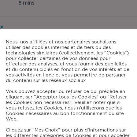
5 mins
tions:
Nous, nos affiliées et nos partenaires souhaitons
utiliser des cookies internes et de tiers ou des
4
technologies similaires (collectivement les "Cookies")
pour collecter certaines de vos données pour
effectuer des analyses, et vous fournir des publicités
et du contenu ciblés en fonction de vos intérêts et de
vos activités en ligne et vous permettre de partager
grédients
du contenu sur les réseaux sociaux
Vous pouvez accepter ou refuser ce qui précède en
165
g de chocolat noir
cliquant sur "Accepter tous les Cookies" ou "Refuser
50
cl de lait demi-écrémé
les Cookies non nécessaires". Veuillez noter que si
1
càc d'arôme vanille
vous refusez les Cookies, nous n'utiliserons que les
Cookies nécessaires au bon fonctionnement du site
Web.
Cliquez sur "Mes Choix" pour plus d'informations sur
structions
les différentes catégories de Cookies et pour accéder