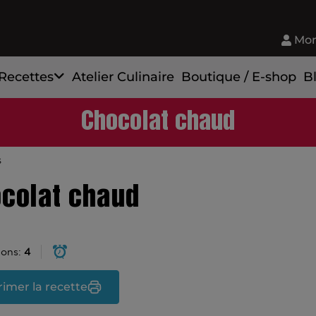
Mon
Recettes
Atelier Culinaire
Boutique / E-shop
B
Chocolat chaud
s
colat chaud
ions:
4
imer la recette