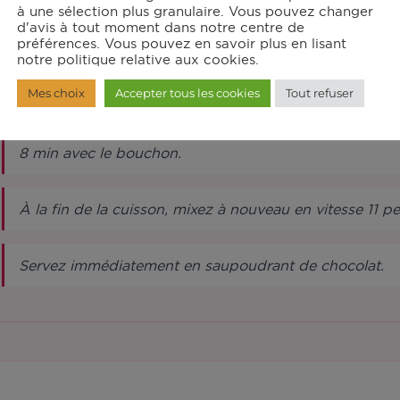
à une sélection plus granulaire. Vous pouvez changer
d'avis à tout moment dans notre centre de
préférences. Vous pouvez en savoir plus en lisant
Dans le robot muni du couteau pour pétrir/concasser, 
notre politique relative aux cookies.
vitesse 12 pendant 30 s. Retirez le chocolat obtenu et 
Mes choix
Accepter tous les cookies
Tout refuser
Mettez le chocolat restant, la vanille et le lait dans le
8 min avec le bouchon.
À la fin de la cuisson, mixez à nouveau en vitesse 11 p
Servez immédiatement en saupoudrant de chocolat.