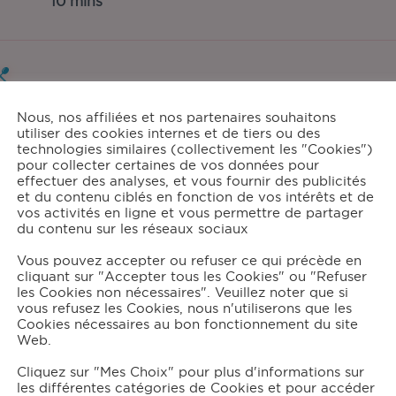
10 mins
tions:
Nous, nos affiliées et nos partenaires souhaitons
4
utiliser des cookies internes et de tiers ou des
technologies similaires (collectivement les "Cookies")
pour collecter certaines de vos données pour
effectuer des analyses, et vous fournir des publicités
et du contenu ciblés en fonction de vos intérêts et de
grédients
vos activités en ligne et vous permettre de partager
du contenu sur les réseaux sociaux
Vous pouvez accepter ou refuser ce qui précède en
1000
g de pomme
cliquant sur "Accepter tous les Cookies" ou "Refuser
80
g de cassonade
les Cookies non nécessaires". Veuillez noter que si
10
cl jus de citron
vous refusez les Cookies, nous n'utiliserons que les
1
càc de cannelle
Cookies nécessaires au bon fonctionnement du site
Web.
Cliquez sur "Mes Choix" pour plus d'informations sur
les différentes catégories de Cookies et pour accéder