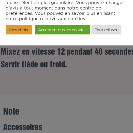
structions
à une sélection plus granulaire. Vous pouvez changer
d'avis à tout moment dans notre centre de
préférences. Vous pouvez en savoir plus en lisant
Dans le robot muni du couteau hachoir U
notre politique relative aux cookies.
épluchées et coupées en quartiers. Ajout
Mes choix
Accepter tous les cookies
Tout refuser
citron et la cannelle. Lancez la cuisson 
25 minutes.
Mixez en vitesse 12 pendant 40 seconde
Servir tiède ou froid.
Note
Accessoires