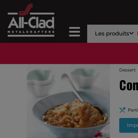
Les produits
Dessert
Com
Port
Impr