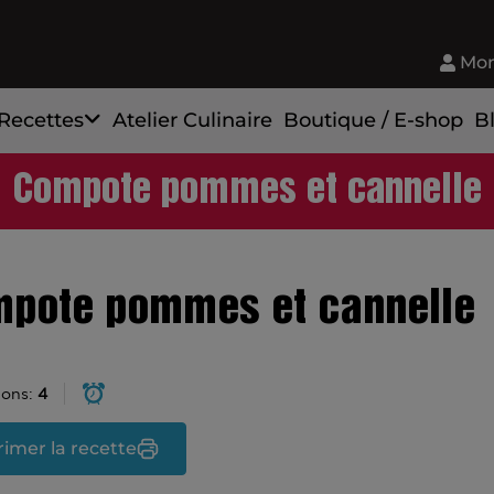
Mon
Recettes
Atelier Culinaire
Boutique / E-shop
B
Compote pommes et cannelle
pote pommes et cannelle
ions:
4
imer la recette