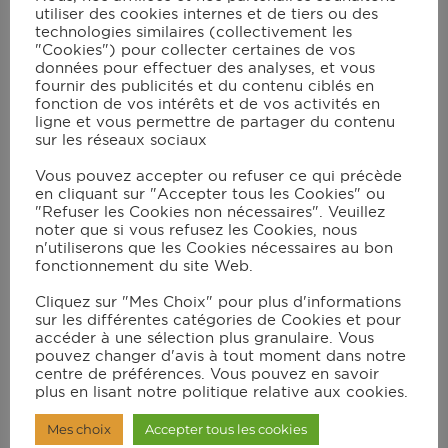
utiliser des cookies internes et de tiers ou des
technologies similaires (collectivement les
"Cookies") pour collecter certaines de vos
données pour effectuer des analyses, et vous
Instructions
fournir des publicités et du contenu ciblés en
fonction de vos intérêts et de vos activités en
ligne et vous permettre de partager du contenu
sur les réseaux sociaux
Dans le bol du robot muni du
couteau hachoir ultrablade, mettez
Vous pouvez accepter ou refuser ce qui précède
en cliquant sur "Accepter tous les Cookies" ou
les pêches épluchées et coupées en
"Refuser les Cookies non nécessaires". Veuillez
quatre.
noter que si vous refusez les Cookies, nous
n'utiliserons que les Cookies nécessaires au bon
fonctionnement du site Web.
Ajoutez le miel, l’eau et l’arôme de
Cliquez sur "Mes Choix" pour plus d'informations
vanille puis mixez en vitesse 3 à
sur les différentes catégories de Cookies et pour
accéder à une sélection plus granulaire. Vous
100°C pendant 15 min.
pouvez changer d'avis à tout moment dans notre
centre de préférences. Vous pouvez en savoir
plus en lisant notre politique relative aux cookies.
Raclez les parois et mixez à nouveau
Mes choix
Accepter tous les cookies
en vitesse 10 pendant 10s.