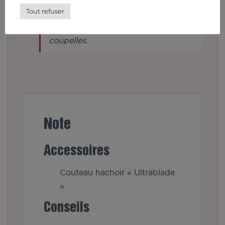
Tout refuser
Versez la compote dans des
coupelles.
Note
Accessoires
Couteau hachoir « Ultrablade
»
Conseils