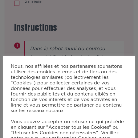
2
cl d'huile
Instructions
Dans le robot muni du couteau
hachoir Ultrablade, ajoutez l’oignon
épluché et coupé en quatre.
Nous, nos affiliées et nos partenaires souhaitons
utiliser des cookies internes et de tiers ou des
Verrouillez le couvercle avec le
technologies similaires (collectivement les
bouchon et mixez en vitesse 13
"Cookies") pour collecter certaines de vos
données pour effectuer des analyses, et vous
pendant 10 s.
fournir des publicités et du contenu ciblés en
fonction de vos intérêts et de vos activités en
ligne et vous permettre de partager du contenu
sur les réseaux sociaux
Ajoutez l’huile. Verrouillez le
couvercle avec le bouchon et mixez
Vous pouvez accepter ou refuser ce qui précède
en cliquant sur "Accepter tous les Cookies" ou
en vitesse 4 à 130°C pendant 6 min.
"Refuser les Cookies non nécessaires". Veuillez