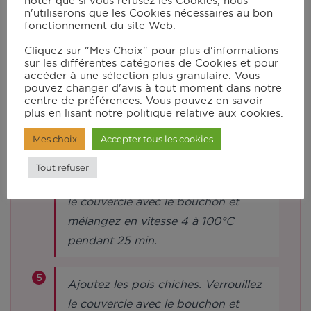
noter que si vous refusez les Cookies, nous
n'utiliserons que les Cookies nécessaires au bon
Remplacez le couteau hachoir
fonctionnement du site Web.
Ultrablade par le mélangeur. Ajoutez
Cliquez sur "Mes Choix" pour plus d'informations
les tomates coupées en dés et les
sur les différentes catégories de Cookies et pour
accéder à une sélection plus granulaire. Vous
carottes coupées en rondelles de 2
pouvez changer d'avis à tout moment dans notre
cm.
centre de préférences. Vous pouvez en savoir
plus en lisant notre politique relative aux cookies.
Mes choix
Accepter tous les cookies
Ajoutez l’eau, l’oignon haché, les
escalopes de poulet coupées en
Tout refuser
trois et les sticks MAGGI. Verrouillez
le couvercle avec le bouchon et
mélangez en vitesse 4 à 100°C
pendant 25 min.
Ajoutez les pois chiches. Verrouillez
le couvercle avec le bouchon et