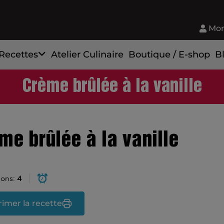
Mon
Recettes
Atelier Culinaire
Boutique / E-shop
B
Crème brûlée à la vanille
me brûlée à la vanille
ions:
4
imer la recette