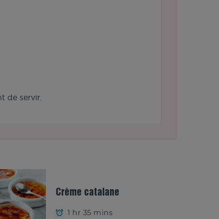
 de servir.
Crème catalane
1 hr 35 mins