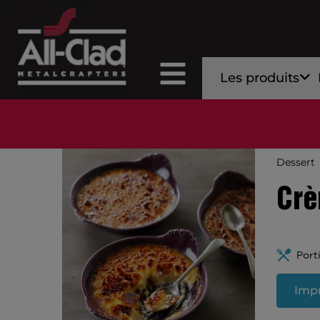
Les produits
Dessert
Crè
Port
Impr