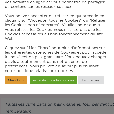
vos activités en ligne et vous permettre de partager
Eau
du contenu sur les réseaux sociaux
Vous pouvez accepter ou refuser ce qui précède en
cliquant sur "Accepter tous les Cookies" ou "Refuser
structions
les Cookies non nécessaires". Veuillez noter que si
vous refusez les Cookies, nous n'utiliserons que les
Cookies nécessaires au bon fonctionnement du site
Web.
Préchauffez le four à 120°C (th. 4).
Cliquez sur "Mes Choix" pour plus d'informations sur
les différentes catégories de Cookies et pour accéder
à une sélection plus granulaire. Vous pouvez changer
Dans le robot muni du batteur, mettez les jaunes d’œufs,
d'avis à tout moment dans notre centre de
mode manuel en vitesse 7 pendant 1 min.
préférences. Vous pouvez en savoir plus en lisant
notre politique relative aux cookies.
Mes choix
Accepter tous les cookies
Tout refuser
Ajoutez la crème liquide par le centre du couvercle. R
à œufs individuels.
Faites-les cuire dans un bain-marie au four pendant 35 
réfrigérateur.