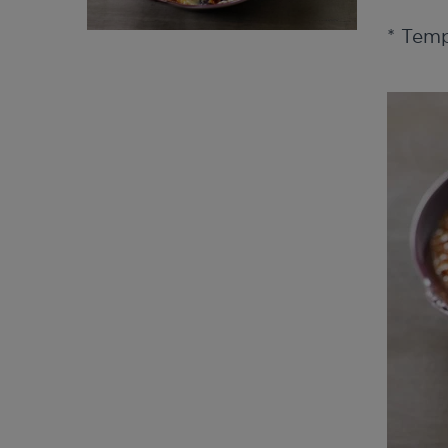
* Tem