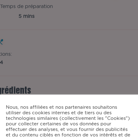
Temps de préparation
5 mins
tions:
4
grédients
4
jaunes d'œufs
Nous, nos affiliées et nos partenaires souhaitons
utiliser des cookies internes et de tiers ou des
50
g de sucre
technologies similaires (collectivement les "Cookies")
1
càc de vanille en poudre ou arôme
pour collecter certaines de vos données pour
40
cl de crème liquide entière
effectuer des analyses, et vous fournir des publicités
et du contenu ciblés en fonction de vos intérêts et de
Sucre roux