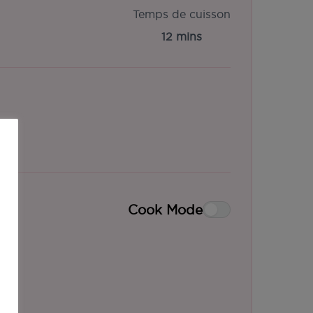
Temps de cuisson
12 mins
Cook Mode