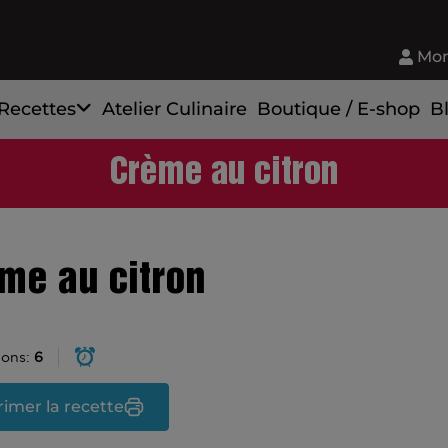
Mon
Recettes
Atelier Culinaire
Boutique / E-shop
B
Crème au citron
me au citron
ions:
6
imer la recette