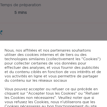
Temps de préparation
5 mins
tions:
6
Nous, nos affiliées et nos partenaires souhaitons
utiliser des cookies internes et de tiers ou des
technologies similaires (collectivement les "Cookies")
pour collecter certaines de vos données pour
effectuer des analyses, et vous fournir des publicités
grédients
et du contenu ciblés en fonction de vos intérêts et de
vos activités en ligne et vous permettre de partager
du contenu sur les réseaux sociaux
3
œufs
150
g de sucre
Vous pouvez accepter ou refuser ce qui précède en
cliquant sur "Accepter tous les Cookies" ou "Refuser
1
càs de Maïzena®
les Cookies non nécessaires". Veuillez noter que si
50
cl de lait demi-écrémé
vous refusez les Cookies, nous n'utiliserons que les
18
cl de jus de citron
Cookies nécessaires au bon fonctionnement du site