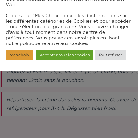
Web.
Cliquez sur "Mes Choix" pour plus d'informations sur
les différentes catégories de Cookies et pour accéder
structions
à une sélection plus granulaire. Vous pouvez changer
d'avis à tout moment dans notre centre de
préférences. Vous pouvez en savoir plus en lisant
Dans le bol du robot muni du batteur, mettez les œufs
notre politique relative aux cookies.
vitesse 6 pendant 1 min.
Mes choix
Accepter tous les cookies
Tout refuser
Ajoutez la Maïzena®, le lait et le jus de citron, puis 
pendant 12min sans le bouchon.
Répartissez la crème dans des ramequins. Couvrez de f
réfrigérateur pour 3-4 h. Dégustez bien froid.