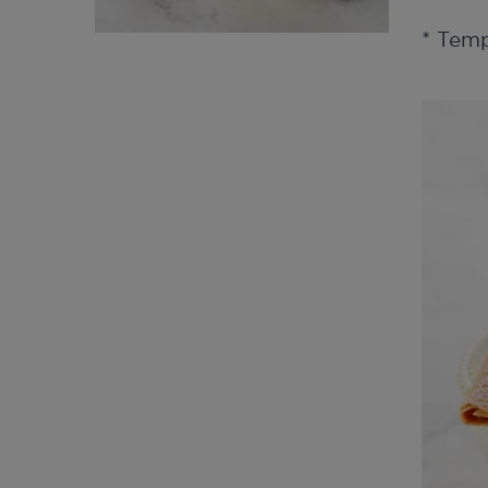
* Tem