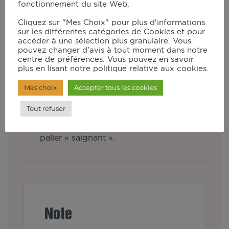
fonctionnement du site Web.
Cliquez sur "Mes Choix" pour plus d'informations
Préparation de la marinade : dans un
sur les différentes catégories de Cookies et pour
saladier, mélanger tous les ingrédients et
accéder à une sélection plus granulaire. Vous
pouvez changer d'avis à tout moment dans notre
faire mariner le dos de cabillaud pendant
centre de préférences. Vous pouvez en savoir
au moins 2 heures.
plus en lisant notre politique relative aux cookies.
Sélectionner le programme
Mes choix
Accepter tous les cookies
« POISSON ». Après préchauffage,
Tout refuser
déposer le cabillaud sur le grill avec les
rondelles de citron et faire cuire jusqu’au
palier « saignant ».
Note