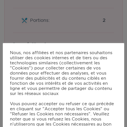
Portions:
2
Ingrédients
Cook Mode
Nous, nos affiliées et nos partenaires souhaitons
utiliser des cookies internes et de tiers ou des
1
dos de cabillaud
technologies similaires (collectivement les
"Cookies") pour collecter certaines de vos
1
citron coupé en rondelles
données pour effectuer des analyses, et vous
1
⁄
jus de citron
2
fournir des publicités et du contenu ciblés en
huile d'olive
fonction de vos intérêts et de vos activités en
1
càc
de miel
ligne et vous permettre de partager du contenu
sur les réseaux sociaux
gingembre râpé
poivre timut
Vous pouvez accepter ou refuser ce qui précède
en cliquant sur "Accepter tous les Cookies" ou
"Refuser les Cookies non nécessaires". Veuillez
noter que si vous refusez les Cookies, nous
Instructions
n'utiliserons que les Cookies nécessaires au bon