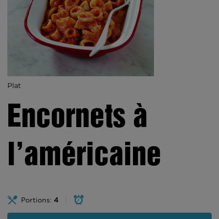
Plat
Encornets à
l’américaine
Portions:
4