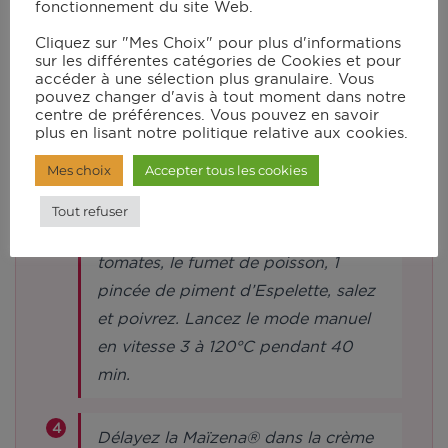
fonctionnement du site Web.
Remplacez le couteau hachoir
Cliquez sur "Mes Choix" pour plus d'informations
ultrablade par le mélangeur, raclez
sur les différentes catégories de Cookies et pour
accéder à une sélection plus granulaire. Vous
les parois du bol avec la spatule,
pouvez changer d'avis à tout moment dans notre
puis ajoutez l’huile et le cognac.
centre de préférences. Vous pouvez en savoir
plus en lisant notre politique relative aux cookies.
Lancez le programme mijoté P1 à
Mes choix
Accepter tous les cookies
130°C pour 8 min.
Tout refuser
Ajoutez les encornets, la pulpe de
tomates, le fumet de poisson, 1
pincée de piment d’Espelette, salez
et poivrez. Lancez le mode manuel
en vitesse 3 à 120°C pendant 40
min.
Délayez la Maïzena® dans la crème