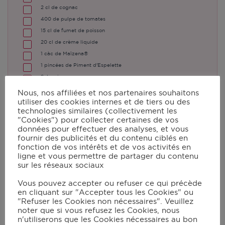
2
cl de cognac
400
de pulpe de tomates
15
cl de fumet de poisson
20
cl de crème liquide
1
càc de Maïzena®
1
pincées de Piment d'Espelette
Sel, poivre
Nous, nos affiliées et nos partenaires souhaitons
utiliser des cookies internes et de tiers ou des
technologies similaires (collectivement les
Instructions
"Cookies") pour collecter certaines de vos
données pour effectuer des analyses, et vous
fournir des publicités et du contenu ciblés en
fonction de vos intérêts et de vos activités en
Épluchez l’oignon et l’ail, puis
ligne et vous permettre de partager du contenu
sur les réseaux sociaux
coupez-les en quatre. Mettez-les
dans le robot muni du couteau
Vous pouvez accepter ou refuser ce qui précède
en cliquant sur "Accepter tous les Cookies" ou
hachoir ultrablade. Mixez en vitesse
"Refuser les Cookies non nécessaires". Veuillez
11 pendant 10 s.
noter que si vous refusez les Cookies, nous
n'utiliserons que les Cookies nécessaires au bon