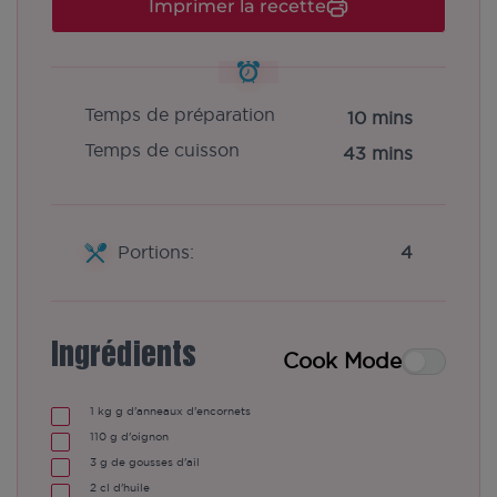
Imprimer la recette
Temps de préparation
10 mins
Temps de cuisson
43 mins
Portions:
4
Ingrédients
Cook Mode
1
kg
g d'anneaux d'encornets
110
g d'oignon
3
g de gousses d'ail
2
cl d'huile