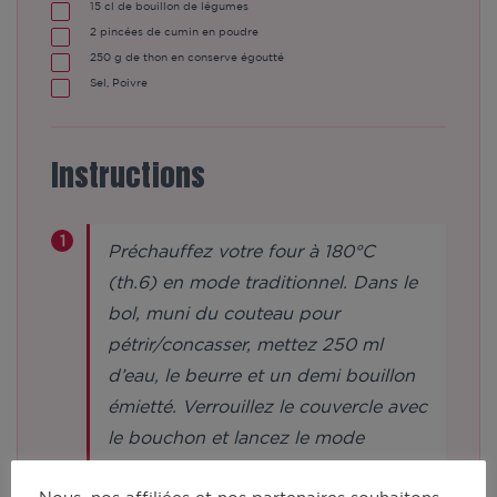
15
cl de bouillon de légumes
2
pincées de cumin en poudre
250
g de thon en conserve égoutté
Sel, Poivre
Instructions
Préchauffez votre four à 180°C
(th.6) en mode traditionnel. Dans le
bol, muni du couteau pour
pétrir/concasser, mettez 250 ml
d’eau, le beurre et un demi bouillon
émietté. Verrouillez le couvercle avec
le bouchon et lancez le mode
manuel en vitesse 3 à 90°C pendant