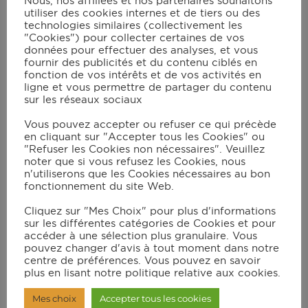
Nous, nos affiliées et nos partenaires souhaitons
6 min.
utiliser des cookies internes et de tiers ou des
technologies similaires (collectivement les
"Cookies") pour collecter certaines de vos
Ajoutez la farine et mélangez en
données pour effectuer des analyses, et vous
fournir des publicités et du contenu ciblés en
vitesse 6 à 90°C pendant 2 min.
fonction de vos intérêts et de vos activités en
Mélangez de nouveau en vitesse 7
ligne et vous permettre de partager du contenu
sur les réseaux sociaux
pendant 5 min en ajoutant les œufs
un par un en les laissant jusqu’à ce
Vous pouvez accepter ou refuser ce qui précède
en cliquant sur "Accepter tous les Cookies" ou
que chacun d’eux soit incorporé à
"Refuser les Cookies non nécessaires". Veuillez
chaque fois (environ 1 min à chaque
noter que si vous refusez les Cookies, nous
n'utiliserons que les Cookies nécessaires au bon
fois).
fonctionnement du site Web.
Cliquez sur "Mes Choix" pour plus d'informations
Laissez bien refroidir. Faites des
sur les différentes catégories de Cookies et pour
accéder à une sélection plus granulaire. Vous
chouquettes sur la plaque de four
pouvez changer d'avis à tout moment dans notre
centre de préférences. Vous pouvez en savoir
recouverte de papier sulfurisé.
plus en lisant notre politique relative aux cookies.
Parsemez les choux du reste du
Mes choix
Accepter tous les cookies
bouillon émietté. Enfournez pendant