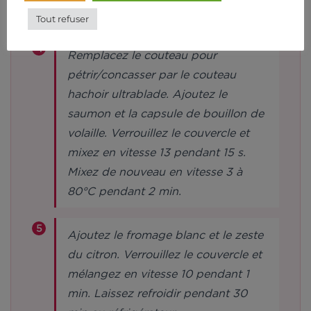
30 min.
Tout refuser
Remplacez le couteau pour
pétrir/concasser par le couteau
hachoir ultrablade. Ajoutez le
saumon et la capsule de bouillon de
volaille. Verrouillez le couvercle et
mixez en vitesse 13 pendant 15 s.
Mixez de nouveau en vitesse 3 à
80°C pendant 2 min.
Ajoutez le fromage blanc et le zeste
du citron. Verrouillez le couvercle et
mélangez en vitesse 10 pendant 1
min. Laissez refroidir pendant 30