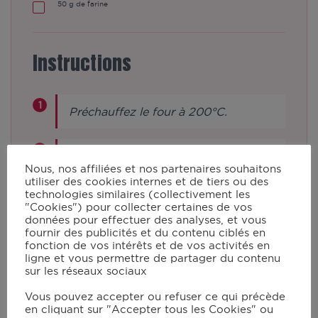
50
g de farine
Instructions
Préchauffez le four à 200°C.
Dans le robot muni du couteau pour
Nous, nos affiliées et nos partenaires souhaitons
pétrir/concasser, mettez le beurre
utiliser des cookies internes et de tiers ou des
technologies similaires (collectivement les
coupé en cubes et mixez en vitesse 1
"Cookies") pour collecter certaines de vos
à 130°C pendant 10 min.
données pour effectuer des analyses, et vous
fournir des publicités et du contenu ciblés en
fonction de vos intérêts et de vos activités en
ligne et vous permettre de partager du contenu
Remplacez le couteau pour
sur les réseaux sociaux
pétrir/concasser par le batteur.
Vous pouvez accepter ou refuser ce qui précède
Ajoutez le sucre, le sucre vanillé, le
en cliquant sur "Accepter tous les Cookies" ou