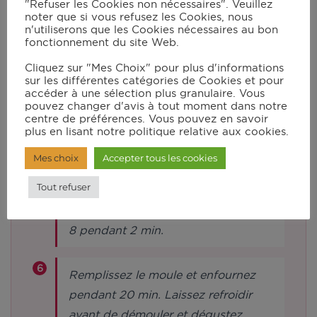
miel et la poudre d’amandes et
"Refuser les Cookies non nécessaires". Veuillez
noter que si vous refusez les Cookies, nous
lancez le mode manuel en vitesse 6
n'utiliserons que les Cookies nécessaires au bon
pendant 30s.
fonctionnement du site Web.
Cliquez sur "Mes Choix" pour plus d'informations
sur les différentes catégories de Cookies et pour
Ajoutez les blancs d’œufs, la levure
accéder à une sélection plus granulaire. Vous
chimique et la farine et lancez le
pouvez changer d'avis à tout moment dans notre
centre de préférences. Vous pouvez en savoir
mode manuel en vitesse 6 pendant
plus en lisant notre politique relative aux cookies.
15s.
Mes choix
Accepter tous les cookies
Tout refuser
Raclez les parois du bol et lancez à
nouveau le mode manuel en vitesse
8 pendant 2 min.
Remplissez le moule et enfournez
pendant 20 min. Laissez refroidir
avant de démouler et dégustez.