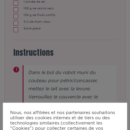
1
pincée de sel
100
g de raisins secs
100
g de fruits confits
3
cl de rhum vieux
Sucre glace
Instructions
Dans le bol du robot muni du
couteau pour pétrir/concasser,
mettez le lait avec la levure.
Verrouillez le couvercle avec le
bouchon et mixez en vitesse 3 à
Nous, nos affiliées et nos partenaires souhaitons
40°C pendant 5 min.
utiliser des cookies internes et de tiers ou des
technologies similaires (collectivement les
"Cookies") pour collecter certaines de vos