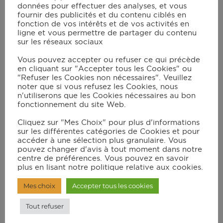
Ajoutez la farine, le sel, le beurre
données pour effectuer des analyses, et vous
fournir des publicités et du contenu ciblés en
coupé en petits dés, l’oeuf, le rhum
fonction de vos intérêts et de vos activités en
et le sucre. Verrouillez le couvercle
ligne et vous permettre de partager du contenu
sur les réseaux sociaux
avec le bouchon et lancez le
programme pâte P2 pour 3min 30 s.
Vous pouvez accepter ou refuser ce qui précède
en cliquant sur "Accepter tous les Cookies" ou
Laissez pousser 40 min.
"Refuser les Cookies non nécessaires". Veuillez
noter que si vous refusez les Cookies, nous
n'utiliserons que les Cookies nécessaires au bon
Ajoutez les raisins et les fruits
fonctionnement du site Web.
confits. Mélangez avec la spatule.
Cliquez sur "Mes Choix" pour plus d'informations
Chemisez un moule à panettone
sur les différentes catégories de Cookies et pour
accéder à une sélection plus granulaire. Vous
avec du papier cuisson.
pouvez changer d'avis à tout moment dans notre
centre de préférences. Vous pouvez en savoir
plus en lisant notre politique relative aux cookies.
Sortez la pâte du bol et dégazez-la.
Mes choix
Accepter tous les cookies
Formez une boule et mettez-la dans
le moule. Couvrez d’un torchon et
Tout refuser
laissez lever au moins 2 h à