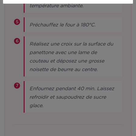
température ambiante.
Préchauffez le four à 180°C.
Réalisez une croix sur la surface du
panettone avec une lame de
couteau et déposez une grosse
noisette de beurre au centre.
Enfournez pendant 40 min. Laissez
refroidir et saupoudrez de sucre
glace.