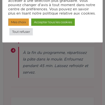
accéder à une sélection plus granulaire. Vous
coupé en cubes et faites-le fondre
pouvez changer d'avis à tout moment dans notre
centre de préférences. Vous pouvez en savoir
en vitesse 4 à 70°C pendant 5 min.
plus en lisant notre politique relative aux cookies.
Utilisez un peu de beurre fondu
Mes choix
Accepter tous les cookies
pour badigeonner le fond d’un
moule à manqué à l’aide d’un
Tout refuser
pinceau. Farinez le moule.
À la fin du programme, répartissez
la pâte dans le moule. Enfournez
pendant 45 min. Laissez refroidir et
servez.