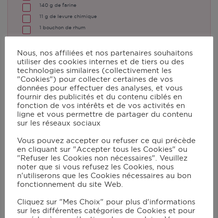
140
g de farine
11
g de levure chimique
1
bouchon de rhum
1
pincée de cannelle
Nous, nos affiliées et nos partenaires souhaitons
utiliser des cookies internes et de tiers ou des
technologies similaires (collectivement les
Instructions
"Cookies") pour collecter certaines de vos
données pour effectuer des analyses, et vous
fournir des publicités et du contenu ciblés en
fonction de vos intérêts et de vos activités en
Préchauffez le four à 180°C (th.6).
ligne et vous permettre de partager du contenu
sur les réseaux sociaux
Vous pouvez accepter ou refuser ce qui précède
Épluchez les pommes, coupez-les
en cliquant sur "Accepter tous les Cookies" ou
en lamelles et répartissez-les dans le
"Refuser les Cookies non nécessaires". Veuillez
noter que si vous refusez les Cookies, nous
moule.
n'utiliserons que les Cookies nécessaires au bon
fonctionnement du site Web.
Dans le robot muni du couteau pour
Cliquez sur "Mes Choix" pour plus d'informations
sur les différentes catégories de Cookies et pour
pétrir/concasser, mettez le beurre