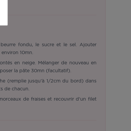
eurre fondu, le sucre et le sel. Ajouter
t environ 10mn.
 montés en neige. Mélanger de nouveau en
eposer la pâte 30mn (facultatif).
he (remplie jusqu’à 1/2cm du bord) dans
ts de chacun.
orceaux de fraises et recouvrir d'un filet