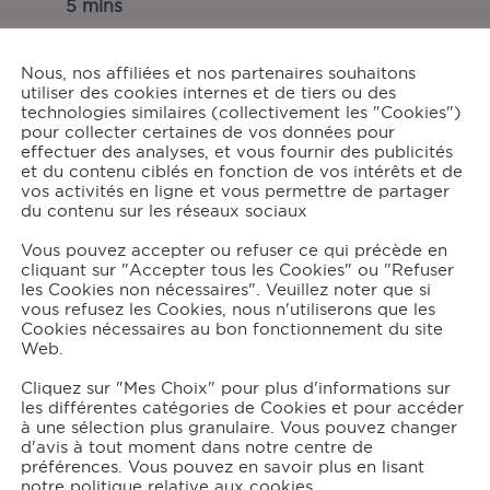
5 mins
Nous, nos affiliées et nos partenaires souhaitons
utiliser des cookies internes et de tiers ou des
technologies similaires (collectivement les "Cookies")
pour collecter certaines de vos données pour
tions:
effectuer des analyses, et vous fournir des publicités
14
et du contenu ciblés en fonction de vos intérêts et de
vos activités en ligne et vous permettre de partager
du contenu sur les réseaux sociaux
Vous pouvez accepter ou refuser ce qui précède en
grédients
cliquant sur "Accepter tous les Cookies" ou "Refuser
les Cookies non nécessaires". Veuillez noter que si
vous refusez les Cookies, nous n'utiliserons que les
500
g
de farine
Cookies nécessaires au bon fonctionnement du site
Web.
3
oeufs
50
g
de sucre
Cliquez sur "Mes Choix" pour plus d'informations sur
100
g
de beurre
les différentes catégories de Cookies et pour accéder
à une sélection plus granulaire. Vous pouvez changer
1
⁄
l
d'eau
4
d'avis à tout moment dans notre centre de
1
⁄
l
de lait
2
préférences. Vous pouvez en savoir plus en lisant
1
pinch
de sel
notre politique relative aux cookies.