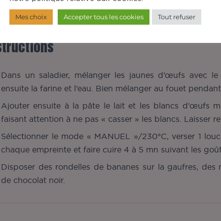
chocolat noir fondu, bananes, fraises
Mes choix
Accepter tous les cookies
Tout refuser
structions
Dans un saladier, mélanger les jaunes d’œufs avec le b
ensuite la farine et l’eau. Bien mélanger au fouet pendan
Ajouter ensuite à la pâte le lait et les blancs d’œufs
faisant attention à ne pas « casser » les blancs. Laisser r
Sélectionner le mode « MANUEL »/230°C, verser 1 louc
chaque empreinte et faire cuire 4 à 5 mn suivant les goû
Disposer des rondelles de bananes sur la gaufres, des m
de chocolat noir.