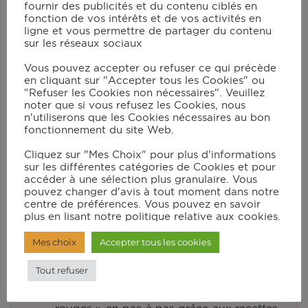
Cook Mode
fournir des publicités et du contenu ciblés en
fonction de vos intérêts et de vos activités en
ligne et vous permettre de partager du contenu
1
croissant
sur les réseaux sociaux
1
tranche de jambon
du comté ou du gruyère râpé
Vous pouvez accepter ou refuser ce qui précède
en cliquant sur "Accepter tous les Cookies" ou
"Refuser les Cookies non nécessaires". Veuillez
noter que si vous refusez les Cookies, nous
n'utiliserons que les Cookies nécessaires au bon
Instructions
fonctionnement du site Web.
Cliquez sur "Mes Choix" pour plus d'informations
Il s’agit ici de vous proposer une
sur les différentes catégories de Cookies et pour
composition simple et gourmande
accéder à une sélection plus granulaire. Vous
pouvez changer d'avis à tout moment dans notre
réalisée à la fois avec le grill autosense et
centre de préférences. Vous pouvez en savoir
le robot All Cook (
DUO Parfait
). Vous
plus en lisant notre politique relative aux cookies.
pourrez donc suivre nos instructions
Mes choix
Accepter tous les cookies
pour la réalisation d’un croissant salé
Tout refuser
juste en dessous mais également réaliser
une délicieuse « confiture de fruits