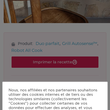
,
,
Duo parfait
Grill Autosense™
Produit:
Robot All Cook
Imprimer la recette
Portions:
1
Nous, nos affiliées et nos partenaires souhaitons
utiliser des cookies internes et de tiers ou des
technologies similaires (collectivement les
"Cookies") pour collecter certaines de vos
Ingrédients
données pour effectuer des analyses, et vous