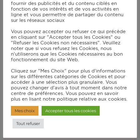
Ingrédients
Cook Mode
fournir des publicités et du contenu ciblés en
fonction de vos intérêts et de vos activités en
ligne et vous permettre de partager du contenu
1
magret de canard
sur les réseaux sociaux
250
g
de mirabelles
Vous pouvez accepter ou refuser ce qui précède
1
tbsp
de miel
en cliquant sur "Accepter tous les Cookies" ou
sel
"Refuser les Cookies non nécessaires". Veuillez
poivre
noter que si vous refusez les Cookies, nous
n'utiliserons que les Cookies nécessaires au bon
fonctionnement du site Web.
Cliquez sur "Mes Choix" pour plus d'informations
Instructions
sur les différentes catégories de Cookies et pour
accéder à une sélection plus granulaire. Vous
pouvez changer d'avis à tout moment dans notre
Faire quelques entailles de type
centre de préférences. Vous pouvez en savoir
« quadrillage » sur la peau du magret.
plus en lisant notre politique relative aux cookies.
Saler et poivrer.
Mes choix
Accepter tous les cookies
Sélectionner le mode automatique bœuf.
Tout refuser
Une fois le préchauffage terminé,
déposer la viande. Penser à installer le