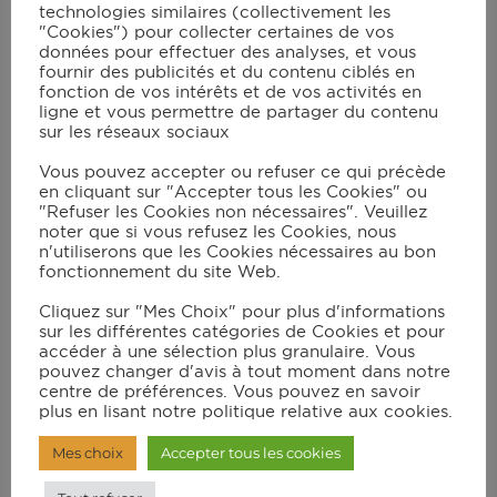
Couvrez la surface avec un cercle de
technologies similaires (collectivement les
"Cookies") pour collecter certaines de vos
papier sulfurisé. Enfournez-les
données pour effectuer des analyses, et vous
fournir des publicités et du contenu ciblés en
pendant 45 min. Effilochez les
fonction de vos intérêts et de vos activités en
confits de canard et réservez un
ligne et vous permettre de partager du contenu
sur les réseaux sociaux
grosse cuillère à soupe de graisse de
canard. Épluchez la carotte et
Vous pouvez accepter ou refuser ce qui précède
en cliquant sur "Accepter tous les Cookies" ou
coupez-la en fines rondelles.
"Refuser les Cookies non nécessaires". Veuillez
noter que si vous refusez les Cookies, nous
n'utiliserons que les Cookies nécessaires au bon
Dans le bol du robot muni du
fonctionnement du site Web.
couteau hachoir Ultrablade, mettez
Cliquez sur "Mes Choix" pour plus d'informations
l’échalote, épluchée et coupée en 4.
sur les différentes catégories de Cookies et pour
accéder à une sélection plus granulaire. Vous
Verrouillez le couvercle avec le
pouvez changer d'avis à tout moment dans notre
bouchon et mixez en vitesse 12
centre de préférences. Vous pouvez en savoir
plus en lisant notre politique relative aux cookies.
pendant 20 s.
Mes choix
Accepter tous les cookies
Remplacez le couteau hachoir