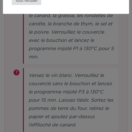
Tout refuser
utrablade par le mélangeur. Ajoutez
le canard, la graisse, les rondelles de
carotte, la branche de thym, le sel et
le poivre. Verrouillez le couvercle
avec le bouchon et lancez le
programme mijoté P1 à 130°C pour 5
min.
Versez le vin blanc. Verrouillez le
couvercle sans le bouchon et lancez
le programme mijoté P3 à 130°C
pour 15 min. Laissez tiédir. Sortez les
pommes de terre du four, retirez le
papier et ajoutez par-dessus
l’effiloché de canard.