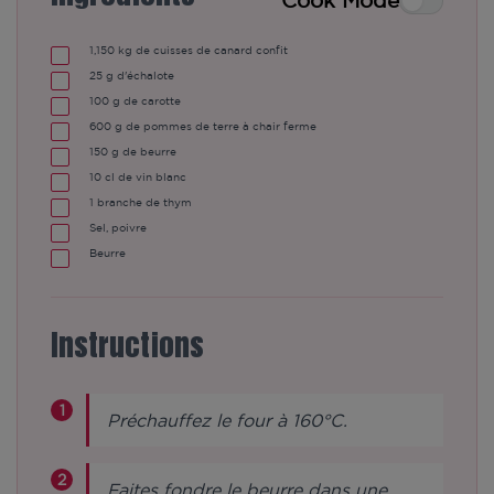
Cook Mode
1,150
kg
de cuisses de canard confit
25
g d'échalote
100
g de carotte
600
g de pommes de terre à chair ferme
150
g de beurre
10
cl de vin blanc
1
branche de thym
Sel, poivre
Beurre
Instructions
Préchauffez le four à 160°C.
Faites fondre le beurre dans une