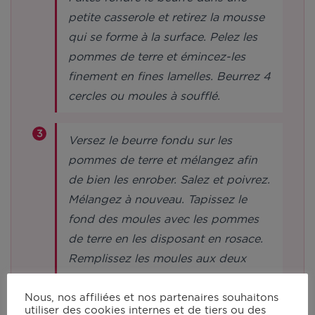
petite casserole et retirez la mousse
qui se forme à la surface. Pelez les
pommes de terre et émincez-les
finement en fines lamelles. Beurrez 4
cercles ou moules à soufflé.
Versez le beurre fondu sur les
pommes de terre et mélangez afin
de bien les enrober. Salez et poivrez.
Mélangez à nouveau. Tapissez le
fond des moules avec les pommes
de terre en les disposant en rosace.
Remplissez les moules aux deux
tiers.
Nous, nos affiliées et nos partenaires souhaitons
utiliser des cookies internes et de tiers ou des