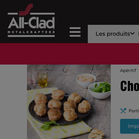
Les produits
Apéritif
Cho
Port
Impr