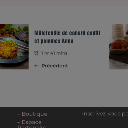
Millefeuille de canard confit
et pommes Anna
1 hr 41 mins
Précédent
Inscrivez-vous po
– Boutique
– Espace
Partenaire