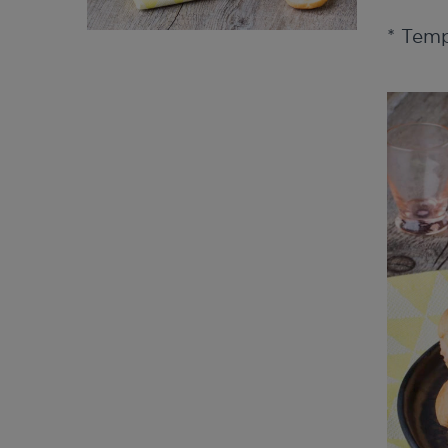
* Tem