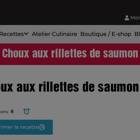
Mon
Recettes
Atelier Culinaire
Boutique / E-shop
B
Choux aux rillettes de saumon
ux aux rillettes de saumon
ions:
8
imer la recette