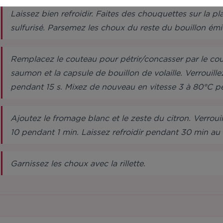
Laissez bien refroidir. Faites des chouquettes sur la p
sulfurisé. Parsemez les choux du reste du bouillon ém
Remplacez le couteau pour pétrir/concasser par le cou
saumon et la capsule de bouillon de volaille. Verrouille
pendant 15 s. Mixez de nouveau en vitesse 3 à 80°C p
Ajoutez le fromage blanc et le zeste du citron. Verroui
10 pendant 1 min. Laissez refroidir pendant 30 min au r
Garnissez les choux avec la rillette.