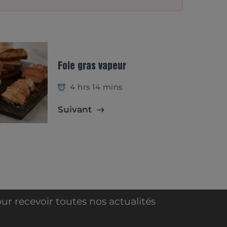
Foie gras vapeur
4 hrs 14 mins
Suivant
ur recevoir toutes nos actualités