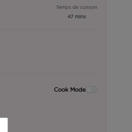
Temps de cuisson
47 mins
Cook Mode