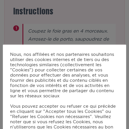
Instructions
Coupez le foie gras en 4 morceaux.
Arrosez-le de porto, saupoudrez de
sel et d’épices. Mélangez, filmez et
Nous, nos affiliées et nos partenaires souhaitons
mettez au réfrigérateur 4 h.
utiliser des cookies internes et de tiers ou des
technologies similaires (collectivement les
"Cookies") pour collecter certaines de vos
Étalez du film alimentaire sur le plan
données pour effectuer des analyses, et vous
fournir des publicités et du contenu ciblés en
de travail et déposez 2 morceaux de
fonction de vos intérêts et de vos activités en
foie gras dessus. Refermez le film et
ligne et vous permettre de partager du contenu
sur les réseaux sociaux
roulez-le afin d’obtenir un boudin.
Filmez à nouveau afin que ce soit
Vous pouvez accepter ou refuser ce qui précède
en cliquant sur "Accepter tous les Cookies" ou
bien hermétique. Enroulez-le de
"Refuser les Cookies non nécessaires". Veuillez
papier aluminium. Faites de même
noter que si vous refusez les Cookies, nous
n'utiliserons que les Cookies nécessaires au bon