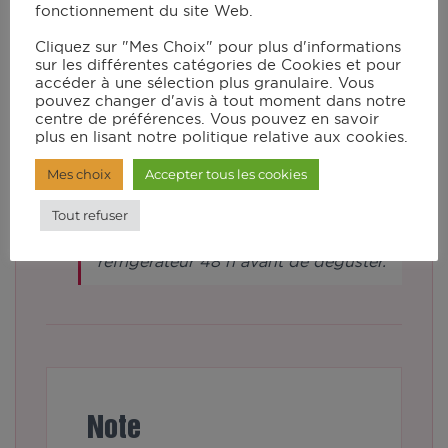
pour le foie gras restant.
fonctionnement du site Web.
Cliquez sur "Mes Choix" pour plus d'informations
Versez de l’eau jusqu’au niveau 0,7 L
sur les différentes catégories de Cookies et pour
accéder à une sélection plus granulaire. Vous
dans le bol du robot. Déposez les
pouvez changer d'avis à tout moment dans notre
centre de préférences. Vous pouvez en savoir
boudins dans le panier vapeur.
plus en lisant notre politique relative aux cookies.
Lancez le programme vapeur P1
Mes choix
Accepter tous les cookies
pour 9 min. Plongez le boudin dans
une eau très froide pour arrêter la
Tout refuser
cuisson, puis mettez- les au
réfrigérateur 48 h avant de déguster.
Note