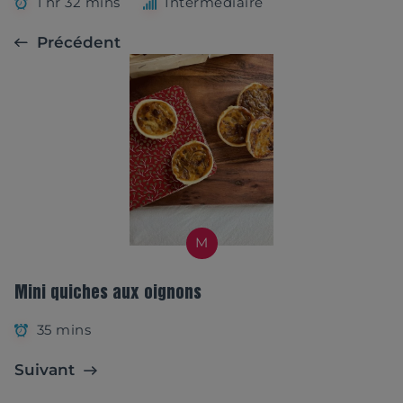
1 hr 32 mins
Intermédiaire
Précédent
M
Mini quiches aux oignons
35 mins
Suivant