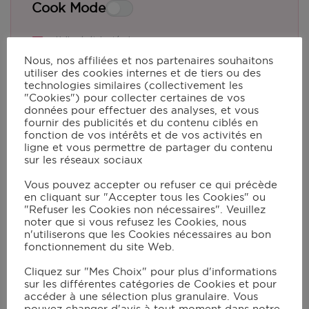
Cook Mode
Huile végétale et/ou beurre
3
tasses d'oignons hachés finement
Nous, nos affiliées et nos partenaires souhaitons
1
pâte brisée
utiliser des cookies internes et de tiers ou des
technologies similaires (collectivement les
5
œufs
"Cookies") pour collecter certaines de vos
1
⁄
càc
sel
2
données pour effectuer des analyses, et vous
2
càc
miel
fournir des publicités et du contenu ciblés en
fonction de vos intérêts et de vos activités en
2
càc
sauge fraîche hachée
(facultatif)
ligne et vous permettre de partager du contenu
sur les réseaux sociaux
Vous pouvez accepter ou refuser ce qui précède
Instructions
en cliquant sur "Accepter tous les Cookies" ou
"Refuser les Cookies non nécessaires". Veuillez
noter que si vous refusez les Cookies, nous
n'utiliserons que les Cookies nécessaires au bon
Peler et hacher finement les oignons.
fonctionnement du site Web.
Dans une poêle, ajouter de la
Cliquez sur "Mes Choix" pour plus d'informations
matière grasse (huile végétale et/ou
sur les différentes catégories de Cookies et pour
beurre) et faire cuire les oignons. Un
accéder à une sélection plus granulaire. Vous