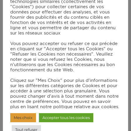
Ingrédients
technologies similaires (collectivement les
Cook Mode
"Cookies") pour collecter certaines de vos
données pour effectuer des analyses, et vous
fournir des publicités et du contenu ciblés en
2
carottes
fonction de vos intérêts et de vos activités en
1
poireau
ligne et vous permettre de partager du contenu
1
poivron rouge
sur les réseaux sociaux
1
poivron vert
Vous pouvez accepter ou refuser ce qui précède
1
poivron jaune ou orange
en cliquant sur "Accepter tous les Cookies" ou
1
oignon
"Refuser les Cookies non nécessaires". Veuillez
1
échalote
noter que si vous refusez les Cookies, nous
1
gousse d'ail
n'utiliserons que les Cookies nécessaires au bon
fonctionnement du site Web.
200
ml
de lait de coco
huile d'olive
Cliquez sur "Mes Choix" pour plus d'informations
sauce soja sucrée ou salée
sur les différentes catégories de Cookies et pour
accéder à une sélection plus granulaire. Vous
gingembre en poudre
pouvez changer d'avis à tout moment dans notre
centre de préférences. Vous pouvez en savoir
plus en lisant notre politique relative aux cookies.
Instructions
Mes choix
Accepter tous les cookies
Tout refuser