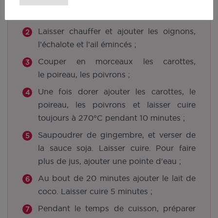
Allumer l’appareil en mode manuel à
270°C et ajouter de l’huile d’olive ;
Laisser chauffer et ajouter les oignons,
l’échalote et l’ail émincés ;
Couper en morceaux les carottes,
le poireau, les poivrons ;
Une fois dorer ajouter les carottes, le
poireau, les poivrons et laisser cuire
toujours à 270°C pendant 10 minutes ;
Saupoudrer de gingembre, et verser de
la sauce soja. Laisser cuire. Pour faire
plus de jus, ajouter une pointe d'eau ;
Au bout de 20 minutes ajouter le lait de
coco. Laisser cuire 5 minutes ;
Pendant le temps de cuisson, préparer