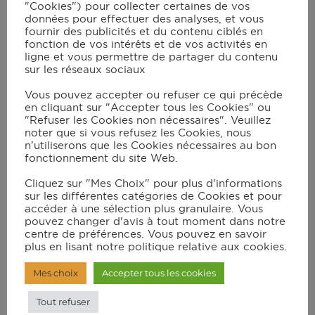
"Cookies") pour collecter certaines de vos
données pour effectuer des analyses, et vous
fournir des publicités et du contenu ciblés en
Instructions
fonction de vos intérêts et de vos activités en
ligne et vous permettre de partager du contenu
sur les réseaux sociaux
Faire bouillir le lait avec la gousse de
Vous pouvez accepter ou refuser ce qui précède
vanille fendue puis filtrer le lait. Réserver.
en cliquant sur "Accepter tous les Cookies" ou
"Refuser les Cookies non nécessaires". Veuillez
Battre les œufs avec le sucre jusqu’à
noter que si vous refusez les Cookies, nous
n'utiliserons que les Cookies nécessaires au bon
obtention d’un mélange mousseux puis
fonctionnement du site Web.
ajouter le lait refroidi et la crème.
Cliquez sur "Mes Choix" pour plus d'informations
Couper les fraises en lamelles.
sur les différentes catégories de Cookies et pour
accéder à une sélection plus granulaire. Vous
Tremper chaque tranche de pain dans le
pouvez changer d'avis à tout moment dans notre
centre de préférences. Vous pouvez en savoir
mélange : imbiber les tranches mais pas
plus en lisant notre politique relative aux cookies.
trop sous peine de les réduire en bouillie.
Mes choix
Accepter tous les cookies
Sélectionner le programme « PANINI » et
appuyez sur OK. Une fois que le voyant
Tout refuser