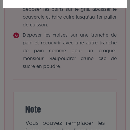
de préchauffage cesse de clignoter
déposer les pains sur le grill, abaisser le
couvercle et faire cuire jusqu’au 1er palier
de cuisson.
Déposer les fraises sur une tranche de
pain et recouvrir avec une autre tranche
de pain comme pour un croque-
monsieur. Saupoudrer d'une càc de
sucre en poudre. .
Note
Vous pouvez remplacer les