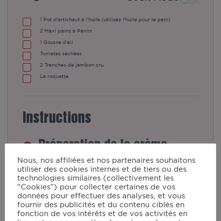
1
Pot d'artichaut à l'huile (utilisez l'huile pour le pain)
2
Maxi pains à Panini
1
Gousse d'ail
Tomates séchées
2
Tranches de jambon cru
La roquette
Instructions
Préparation de la crème
d'artichaut dans le robot All-
Nous, nos affiliées et nos partenaires souhaitons
Cook.
utiliser des cookies internes et de tiers ou des
technologies similaires (collectivement les
"Cookies") pour collecter certaines de vos
Installez la mini cuve munie de son
données pour effectuer des analyses, et vous
fournir des publicités et du contenu ciblés en
couteau dans le bol du robot et
fonction de vos intérêts et de vos activités en
ajoutez les artichauts.