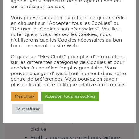
ligne et vous permettre de partager du contenu
sur les réseaux sociaux
Fermez la munie cuve ainsi que le
couvercle du bol avec le bouchon.
Vous pouvez accepter ou refuser ce qui précède
en cliquant sur "Accepter tous les Cookies" ou
Sélectionnez le mode Manuel et
"Refuser les Cookies non nécessaires". Veuillez
programmez vitesse 11 pendant 40
noter que si vous refusez les Cookies, nous
n'utiliserons que les Cookies nécessaires au bon
secondes. Appuyez sur Start.
fonctionnement du site Web.
Ajoutez un peu d'huile d'olive et
Cliquez sur "Mes Choix" pour plus d'informations
quelques secondes (20 secondes) si
sur les différentes catégories de Cookies et pour
nécessaire pour obtenir une jolie
accéder à une sélection plus granulaire. Vous
pouvez changer d'avis à tout moment dans notre
crème d'artichaut.
centre de préférences. Vous pouvez en savoir
plus en lisant notre politique relative aux cookies.
Préparation et Cuisson des
Mes choix
Accepter tous les cookies
pains à Panini
Tout refuser
A l'aide d'un pinceau de cuisine ,
badigeonnez les pains à Panini d'huile
d'olive.
Frottez une gousse d'ail puis tartinez