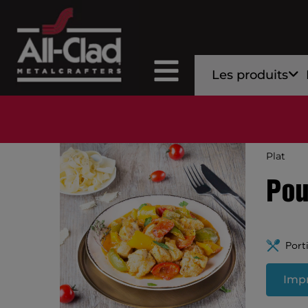
Les produits
Plat
Pou
Port
Impr