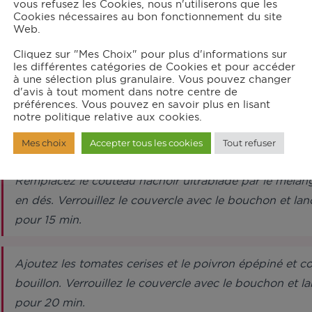
vous refusez les Cookies, nous n'utiliserons que les
1
cl d' huile
Cookies nécessaires au bon fonctionnement du site
Web.
Cliquez sur "Mes Choix" pour plus d'informations sur
structions
les différentes catégories de Cookies et pour accéder
à une sélection plus granulaire. Vous pouvez changer
d'avis à tout moment dans notre centre de
préférences. Vous pouvez en savoir plus en lisant
Dans le bol du robot muni du couteau hachoir ultrabla
notre politique relative aux cookies.
en quatre. Verrouillez le couvercle avec le bouchon et
Mes choix
Accepter tous les cookies
Tout refuser
Remplacez le couteau hachoir ultrablade par le mélange
en dés. Verrouillez le couvercle avec le bouchon et l
pour 15 min.
Ajoutez les tomates cerises et le poivron épépiné et c
bouillon. Verrouillez le couvercle avec le bouchon et
pour 20 min.