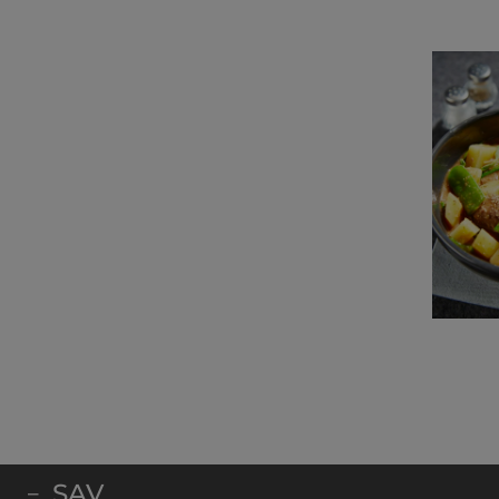
SAV
–