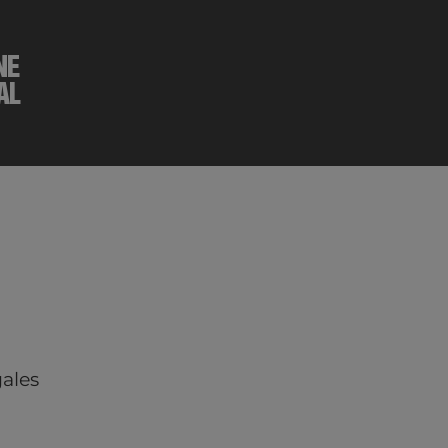
NE
AL
ales