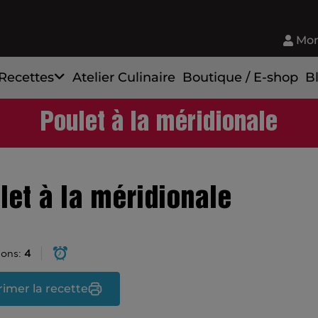
Mon
Recettes
Atelier Culinaire
Boutique / E-shop
B
Poulet à la méridionale
let à la méridionale
ions:
4
imer la recette