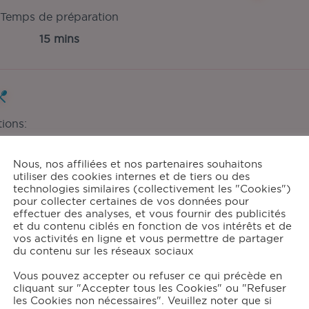
Temps de préparation
15 mins
tions:
4
Nous, nos affiliées et nos partenaires souhaitons
utiliser des cookies internes et de tiers ou des
technologies similaires (collectivement les "Cookies")
pour collecter certaines de vos données pour
grédients
effectuer des analyses, et vous fournir des publicités
et du contenu ciblés en fonction de vos intérêts et de
vos activités en ligne et vous permettre de partager
400
g d'escalope de poulet
du contenu sur les réseaux sociaux
2
capsules de cœur de bouillon® MAGGI® Légumes Méditerranéens
500
g de poivrons (rouge, vert et jaune)
Vous pouvez accepter ou refuser ce qui précède en
cliquant sur "Accepter tous les Cookies" ou "Refuser
200
g de tomates cerises
les Cookies non nécessaires". Veuillez noter que si
110
oignon