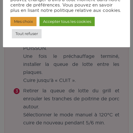
Instructions
centre de préférences. Vous pouvez en savoir
plus en lisant notre politique relative aux cookies.
Mes choix
Accepter tous les cookies
Fariner la queue de lotte puis verser 2
càc d’huile d’olive sur tout le poisson.
Tout refuser
Sélectionner le mode automatique
POISSON.
Une fois le préchauffage terminé,
installer la queue de lotte entre les
plaques.
Cuire jusqu’à « CUIT ».
Retirer la queue de lotte du grill et
enrouler les tranches de poitrine de porc
autour.
Sélectionner le mode manuel à 120°C et
cuire de nouveau pendant 5/6 min.