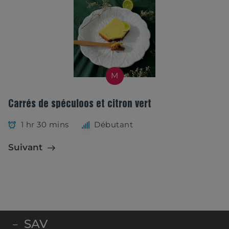
M
Carrés de spéculoos et citron vert
1 hr 30 mins
Débutant
Suivant
SAV
–