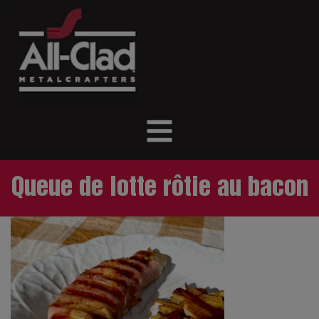
Queue de lotte rôtie au bacon