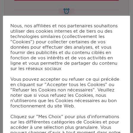
Temps de préparation
5 mins
Nous, nos affiliées et nos partenaires souhaitons
utiliser des cookies internes et de tiers ou des
technologies similaires (collectivement les
"Cookies") pour collecter certaines de vos
données pour effectuer des analyses, et vous
Portions:
2
fournir des publicités et du contenu ciblés en
fonction de vos intérêts et de vos activités en
ligne et vous permettre de partager du contenu
sur les réseaux sociaux
Ingrédients
Cook Mode
Vous pouvez accepter ou refuser ce qui précède
en cliquant sur "Accepter tous les Cookies" ou
"Refuser les Cookies non nécessaires". Veuillez
1
queue de lotte
noter que si vous refusez les Cookies, nous
4
tranches fines de poitrine de porc
(façon bacon)
n'utiliserons que les Cookies nécessaires au bon
fonctionnement du site Web.
un peu de farine
2
càc
d'huile d'olive
Cliquez sur "Mes Choix" pour plus d'informations
sur les différentes catégories de Cookies et pour
accéder à une sélection plus granulaire. Vous
pouvez changer d'avis à tout moment dans notre