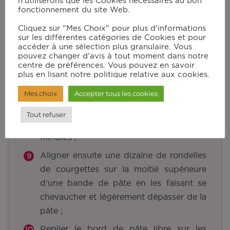
Pendant ce temps, dérouler la pâte
n'utiliserons que les Cookies nécessaires au bon
fonctionnement du site Web.
feuilleté et l'étalier légèrement pour
qu'elle soit bien fine ;
Cliquez sur "Mes Choix" pour plus d'informations
sur les différentes catégories de Cookies et pour
Etaler généreusement le fromage
accéder à une sélection plus granulaire. Vous
pouvez changer d'avis à tout moment dans notre
mélangé avec la crème sur toute la
centre de préférences. Vous pouvez en savoir
surface ;
plus en lisant notre politique relative aux cookies.
Découper 6 bandes de pâtes
Mes choix
Accepter tous les cookies
horizontales ;
Tout refuser
Placer la pâte au réfrigérateur quelques
minutes ;
Aligner ensuite une dizaine de rondelles
de courgettes sur la moitié supérieure
d'une bande de pâte en les faisant se
chevaucher et légèrement dépasser de la
pâte ;
Replier le bord de pâte libre sur les