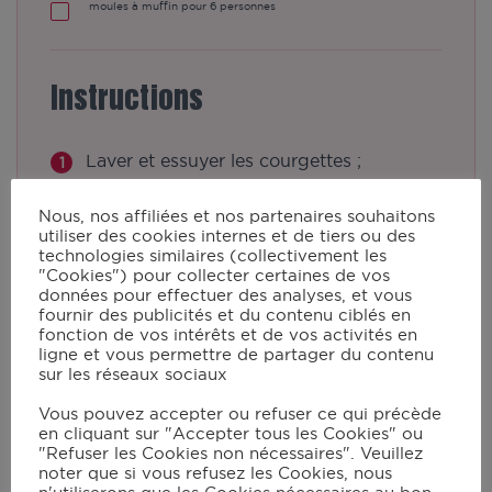
moules à muffin pour 6 personnes
Instructions
Laver et essuyer les courgettes ;
Les émincer en fines rondelles à la main
Nous, nos affiliées et nos partenaires souhaitons
ou dans un robot ;
utiliser des cookies internes et de tiers ou des
technologies similaires (collectivement les
Allumer le grill en mode Manuel/230°C.
"Cookies") pour collecter certaines de vos
données pour effectuer des analyses, et vous
Quand la fin du préchauffage retentit,
fournir des publicités et du contenu ciblés en
disposer les rondelles de courgettes sur
fonction de vos intérêts et de vos activités en
ligne et vous permettre de partager du contenu
les plaques du grill et laisser cuire 2
sur les réseaux sociaux
minutes ;
Vous pouvez accepter ou refuser ce qui précède
Réserver les courgettes afin qu'elles
en cliquant sur "Accepter tous les Cookies" ou
refroidissent ;
"Refuser les Cookies non nécessaires". Veuillez
noter que si vous refusez les Cookies, nous