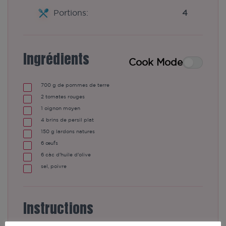
Portions:
4
Ingrédients
Cook Mode
700
g
de pommes de terre
2
tomates rouges
1
oignon moyen
4
brins de persil plat
150
g
lardons natures
6
œufs
6
càc
d'huile d'olive
sel, poivre
Instructions