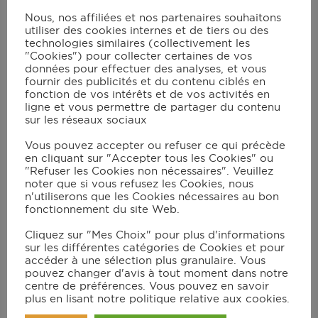
Peler les pommes de terre et les oignons
Nous, nos affiliées et nos partenaires souhaitons
utiliser des cookies internes et de tiers ou des
puis les tailler en fines rondelles.
technologies similaires (collectivement les
Dans une poêle à feu moyen, ajouter
"Cookies") pour collecter certaines de vos
données pour effectuer des analyses, et vous
l’huile d’olive et commencer par faire
fournir des publicités et du contenu ciblés en
cuire les pommes de terre. Un peu avant
fonction de vos intérêts et de vos activités en
ligne et vous permettre de partager du contenu
la fin de la cuisson de ces dernières,
sur les réseaux sociaux
ajouter les oignons. Remuer
Vous pouvez accepter ou refuser ce qui précède
régulièrement.
en cliquant sur "Accepter tous les Cookies" ou
"Refuser les Cookies non nécessaires". Veuillez
Battre les œufs dans un saladier avec du
noter que si vous refusez les Cookies, nous
sel et du poivre.
n'utiliserons que les Cookies nécessaires au bon
fonctionnement du site Web.
Ajouter le mélange de pommes de terre
et oignons cuits. Remuer.
Cliquez sur "Mes Choix" pour plus d'informations
sur les différentes catégories de Cookies et pour
Toujours dans la poêle et sans ajouter de
accéder à une sélection plus granulaire. Vous
pouvez changer d'avis à tout moment dans notre
matière grasse, cuire les lardons.
centre de préférences. Vous pouvez en savoir
plus en lisant notre politique relative aux cookies.
En parallèle, installer l’accessoire/plat de