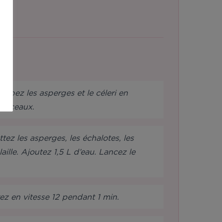
upez les asperges et le céleri en
morceaux.
ez les asperges, les échalotes, les
aille. Ajoutez 1,5 L d’eau. Lancez le
ez en vitesse 12 pendant 1 min.