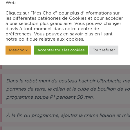
Web.
20
cl de crème liquide
20
g de bouillon de volaille
Cliquez sur "Mes Choix" pour plus d'informations sur
les différentes catégories de Cookies et pour accéder
à une sélection plus granulaire. Vous pouvez changer
d'avis à tout moment dans notre centre de
structions
préférences. Vous pouvez en savoir plus en lisant
notre politique relative aux cookies.
Mes choix
Accepter tous les cookies
Tout refuser
Épluchez les échalotes et coupez-les grossièrement. Co
tronçons. Épluchez et taillez les pommes de terre en 
Dans le robot muni du couteau hachoir Ultrablade, mett
pommes de terre, le céleri et le cube de bouillon de vol
programme soupe P1 pendant 50 min.
À la fin du programme, ajoutez la crème liquide et mix