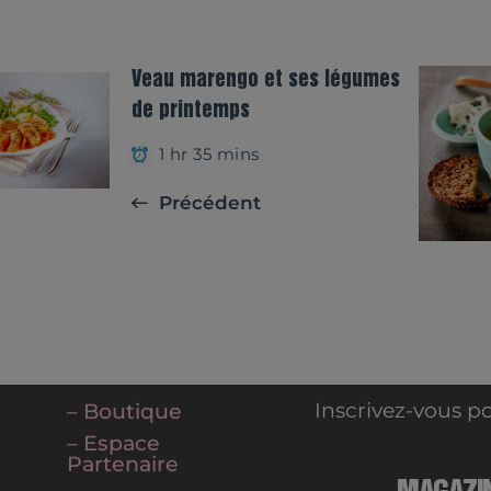
Veau marengo et ses légumes
de printemps
1 hr 35 mins
Précédent
Inscrivez-vous po
– Boutique
– Espace
Partenaire