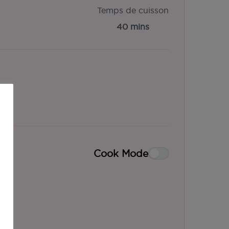
Temps de cuisson
40 mins
Cook Mode