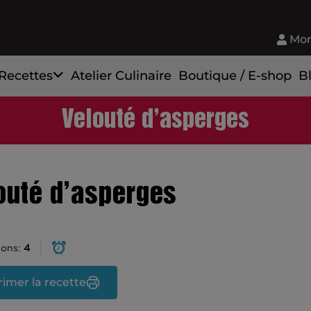
Mon
Recettes
Atelier Culinaire
Boutique / E-shop
B
Velouté d’asperges
outé d’asperges
ions:
4
imer la recette