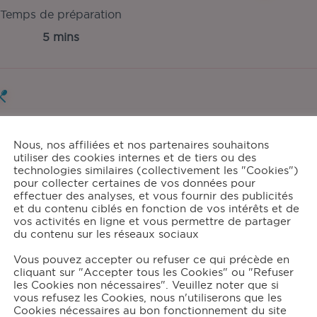
Temps de préparation
5 mins
tions:
4
Nous, nos affiliées et nos partenaires souhaitons
utiliser des cookies internes et de tiers ou des
technologies similaires (collectivement les "Cookies")
pour collecter certaines de vos données pour
effectuer des analyses, et vous fournir des publicités
grédients
et du contenu ciblés en fonction de vos intérêts et de
vos activités en ligne et vous permettre de partager
du contenu sur les réseaux sociaux
800
g d'asperges vertes
Vous pouvez accepter ou refuser ce qui précède en
50
g d'échalotes
cliquant sur "Accepter tous les Cookies" ou "Refuser
40
g de branche de céleri
les Cookies non nécessaires". Veuillez noter que si
400
g de pommes de terre
vous refusez les Cookies, nous n'utiliserons que les
Cookies nécessaires au bon fonctionnement du site
70
cl d'eau