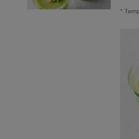
* Tem