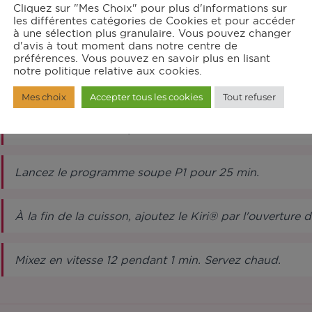
Sel, poivre
Cliquez sur "Mes Choix" pour plus d'informations sur
les différentes catégories de Cookies et pour accéder
à une sélection plus granulaire. Vous pouvez changer
d'avis à tout moment dans notre centre de
structions
préférences. Vous pouvez en savoir plus en lisant
notre politique relative aux cookies.
Mes choix
Accepter tous les cookies
Tout refuser
Lavez les courgettes et coupez-les en tronçons. Mette
hachoir ultrablade. Ajoutez le 1/2 cube de bouillon de
Lancez le programme soupe P1 pour 25 min.
À la fin de la cuisson, ajoutez le Kiri® par l'ouverture 
Mixez en vitesse 12 pendant 1 min. Servez chaud.