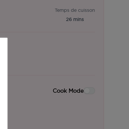
Temps de cuisson
26 mins
Cook Mode