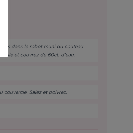
z-les dans le robot muni du couteau
 poule et couvrez de 60cL d'eau.
du couvercle. Salez et poivrez.