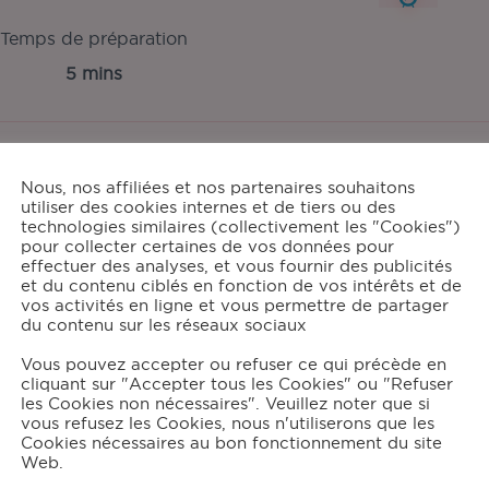
Temps de préparation
5 mins
Nous, nos affiliées et nos partenaires souhaitons
tions:
utiliser des cookies internes et de tiers ou des
technologies similaires (collectivement les "Cookies")
6
pour collecter certaines de vos données pour
effectuer des analyses, et vous fournir des publicités
et du contenu ciblés en fonction de vos intérêts et de
vos activités en ligne et vous permettre de partager
du contenu sur les réseaux sociaux
grédients
Vous pouvez accepter ou refuser ce qui précède en
cliquant sur "Accepter tous les Cookies" ou "Refuser
4
courgettes (800 g)
les Cookies non nécessaires". Veuillez noter que si
1/2 cube de bouillon de poule
vous refusez les Cookies, nous n'utiliserons que les
Cookies nécessaires au bon fonctionnement du site
4
Kiri®
Web.
60
cL d'eau