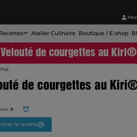
Mon
Recettes
Atelier Culinaire
Boutique / E-shop
B
Velouté de courgettes au Kiri®
Plat
outé de courgettes au Kiri
ions:
6
imer la recette