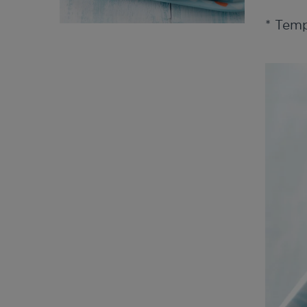
* Tem