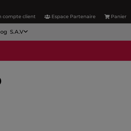
 compte client
Espace Partenaire
Panier
log
S.A.V
®