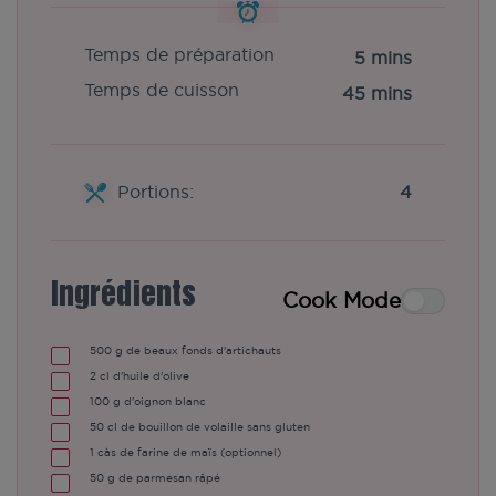
Temps de préparation
5 mins
Temps de cuisson
45 mins
Portions:
4
Ingrédients
Cook Mode
500
g de beaux fonds d'artichauts
2
cl d'huile d'olive
100
g d'oignon blanc
50
cl de bouillon de volaille sans gluten
1
càs de farine de maïs (optionnel)
50
g de parmesan râpé