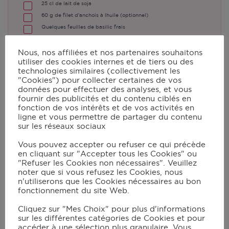
25
cl de lait de soja
60
g de filet d'anchois à lhuile (optionnel)
Quelques feuilles de basilic frais
Sel, poivre
Nous, nos affiliées et nos partenaires souhaitons
utiliser des cookies internes et de tiers ou des
technologies similaires (collectivement les
Instructions
"Cookies") pour collecter certaines de vos
données pour effectuer des analyses, et vous
fournir des publicités et du contenu ciblés en
fonction de vos intérêts et de vos activités en
Dans le bol du robot muni du
ligne et vous permettre de partager du contenu
sur les réseaux sociaux
couteau hachoir Ultrablade, ajoutez
l’oignon. Mixez en vitesse 11 pendant
Vous pouvez accepter ou refuser ce qui précède
en cliquant sur "Accepter tous les Cookies" ou
5 s.
"Refuser les Cookies non nécessaires". Veuillez
noter que si vous refusez les Cookies, nous
n'utiliserons que les Cookies nécessaires au bon
fonctionnement du site Web.
Ajoutez l’huile, les fonds
d’artichauts, la farine de maïs.
Cliquez sur "Mes Choix" pour plus d'informations
sur les différentes catégories de Cookies et pour
Lancez le programme mijoté P1
accéder à une sélection plus granulaire. Vous