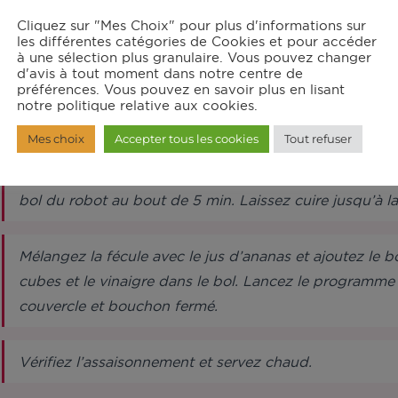
Cliquez sur "Mes Choix" pour plus d'informations sur
structions
les différentes catégories de Cookies et pour accéder
à une sélection plus granulaire. Vous pouvez changer
d'avis à tout moment dans notre centre de
préférences. Vous pouvez en savoir plus en lisant
Dans le robot muni du mélangeur, mettez l’huile, l’oign
notre politique relative aux cookies.
cubes. Lancez le programme mijoté P1 pour 10 min.
Mes choix
Accepter tous les cookies
Tout refuser
Pendant ce temps, assaisonnez la volaille avec le curry, l
bol du robot au bout de 5 min. Laissez cuire jusqu’à la
Mélangez la fécule avec le jus d’ananas et ajoutez le b
cubes et le vinaigre dans le bol. Lancez le programm
couvercle et bouchon fermé.
Vérifiez l’assaisonnement et servez chaud.