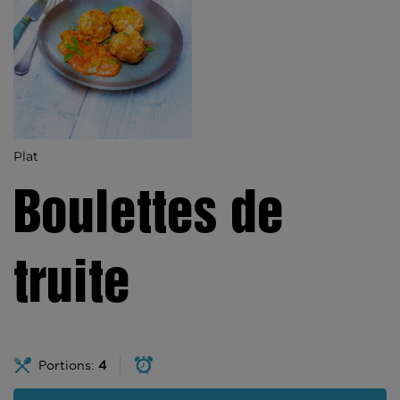
Plat
Boulettes de
truite
Portions:
4