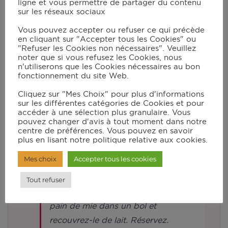
ligne et vous permettre de partager du contenu
sur les réseaux sociaux
couvercle avec le bouchon et mixez
en vitesse 12 pendant 10 s.
Vous pouvez accepter ou refuser ce qui précède
en cliquant sur "Accepter tous les Cookies" ou
"Refuser les Cookies non nécessaires". Veuillez
noter que si vous refusez les Cookies, nous
Ajoutez les carottes coupées en
n'utiliserons que les Cookies nécessaires au bon
morceaux, la pulpe de tomate, la
fonctionnement du site Web.
farine et l’huile d’olive. Verrouillez le
Cliquez sur "Mes Choix" pour plus d'informations
couvercle avec le bouchon et lancez
sur les différentes catégories de Cookies et pour
accéder à une sélection plus granulaire. Vous
le programme mijoté P2 pour 20
pouvez changer d'avis à tout moment dans notre
min.
centre de préférences. Vous pouvez en savoir
plus en lisant notre politique relative aux cookies.
Mes choix
Accepter tous les cookies
Mixez à nouveau en vitesse 12
pendant 30 s. Réservez la sauce et
Tout refuser
nettoyez le bol du robot. Mettez le
pain de mie dans un bol et
recouvrez-le de lait. Réservez.