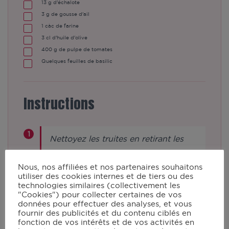
13
g d'échalote
3
g de gousse d'ail
1
càc de farine
3
cl d'huile d'olive
400
g de pulpe de tomates
Quelques feuilles de basilic
Instructions
Nettoyez les truites en retirant les
arêtes et la peau. Coupez-la en
morceaux. Réservez.
Nous, nos affiliées et nos partenaires souhaitons
utiliser des cookies internes et de tiers ou des
technologies similaires (collectivement les
"Cookies") pour collecter certaines de vos
Dans le bol du robot muni du
données pour effectuer des analyses, et vous
fournir des publicités et du contenu ciblés en
couteau hachoir Ultrablade, ajoutez
fonction de vos intérêts et de vos activités en
l’échalote et l’ail pelés. Verrouillez le