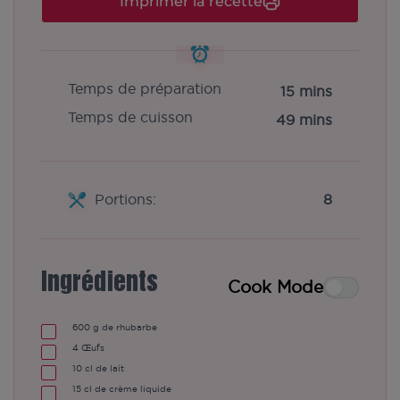
Imprimer la recette
Temps de préparation
15 mins
Temps de cuisson
49 mins
Portions:
8
Ingrédients
Cook Mode
600
g de rhubarbe
4
Œufs
10
cl de lait
15
cl de crème liquide