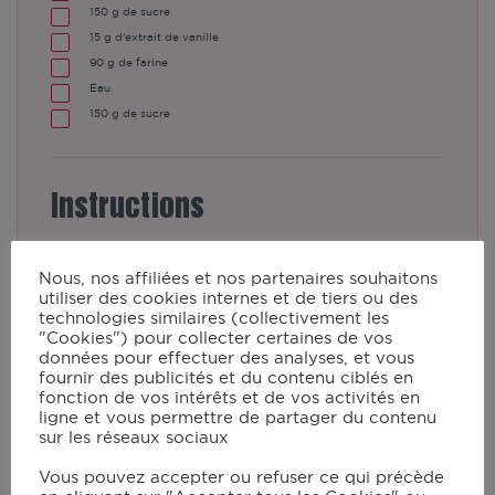
150
g de sucre
15
g d'extrait de vanille
90
g de farine
Eau
150
g de sucre
Instructions
Nous, nos affiliées et nos partenaires souhaitons
Épluchez la rhubarbe et taillez-la en
utiliser des cookies internes et de tiers ou des
petits tronçons de 2 cm. Mettez-la
technologies similaires (collectivement les
"Cookies") pour collecter certaines de vos
dans un plat et saupoudrez de
données pour effectuer des analyses, et vous
sucre, puis laissez reposer 40 min
fournir des publicités et du contenu ciblés en
fonction de vos intérêts et de vos activités en
pour qu’elle rende son eau de
ligne et vous permettre de partager du contenu
végétation.
sur les réseaux sociaux
Vous pouvez accepter ou refuser ce qui précède