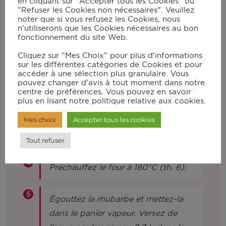
en cliquant sur "Accepter tous les Cookies" ou
Dans le robot muni du couteau
"Refuser les Cookies non nécessaires". Veuillez
hachoir ultrablade, mettez les œufs,
noter que si vous refusez les Cookies, nous
n'utiliserons que les Cookies nécessaires au bon
le lait, la crème, le sucre restant et la
fonctionnement du site Web.
vanille. Mixez en vitesse 10 pendant
Cliquez sur "Mes Choix" pour plus d'informations
2 min. Au bout de 30s, ajoutez la
sur les différentes catégories de Cookies et pour
accéder à une sélection plus granulaire. Vous
farine par le centre du couvercle.
pouvez changer d'avis à tout moment dans notre
centre de préférences. Vous pouvez en savoir
plus en lisant notre politique relative aux cookies.
Versez la préparation dans un moule
Mes choix
Accepter tous les cookies
à manqué beurré et fariné, puis
laissez reposer.
Tout refuser
Préchauffez le four à 180°C (th. 6).
Égouttez la rhubarbe et mettez-la
dans le panier vapeur. Versez de