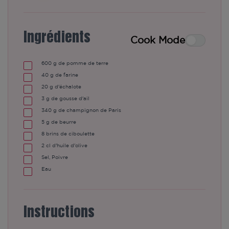
Ingrédients
Cook Mode
600
g de pomme de terre
40
g de farine
20
g d'échalote
3
g de gousse d'ail
340
g de champignon de Paris
5
g de beurre
8
brins de ciboulette
2
cl d'huile d'olive
Sel, Poivre
Eau
Instructions