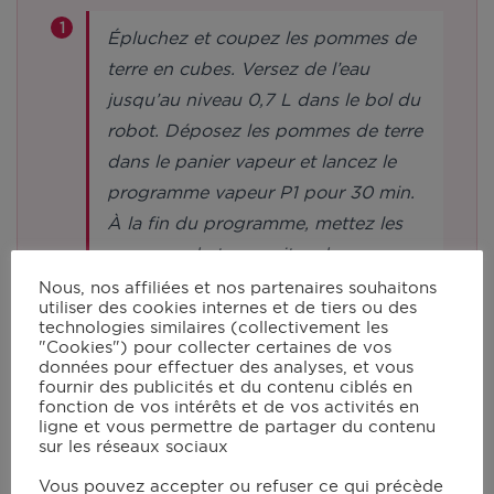
Épluchez et coupez les pommes de
terre en cubes. Versez de l’eau
jusqu’au niveau 0,7 L dans le bol du
robot. Déposez les pommes de terre
dans le panier vapeur et lancez le
programme vapeur P1 pour 30 min.
À la fin du programme, mettez les
pommes de terre cuites dans un
saladier et laissez-les tiédir.
Nous, nos affiliées et nos partenaires souhaitons
utiliser des cookies internes et de tiers ou des
technologies similaires (collectivement les
"Cookies") pour collecter certaines de vos
À l’aide d’un presse purée ou d’une
données pour effectuer des analyses, et vous
fourchette, écrasez les pommes de
fournir des publicités et du contenu ciblés en
fonction de vos intérêts et de vos activités en
terre pour obtenir une purée.
ligne et vous permettre de partager du contenu
Ajoutez progressivement la farine, le
sur les réseaux sociaux
sel et le poivre et mélangez pour
Vous pouvez accepter ou refuser ce qui précède