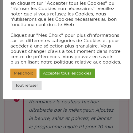
en cliquant sur "Accepter tous les Cookies" ou
obtenir une pâte.
"Refuser les Cookies non nécessaires". Veuillez
noter que si vous refusez les Cookies, nous
n'utiliserons que les Cookies nécessaires au bon
Épluchez l’échalote, la gousse d’ail
fonctionnement du site Web.
et les champignons. Dans le bol du
Cliquez sur "Mes Choix" pour plus d'informations
robot muni du couteau hachoir
sur les différentes catégories de Cookies et pour
accéder à une sélection plus granulaire. Vous
ultrablade, mettez l’échalote et l’ail
pouvez changer d'avis à tout moment dans notre
et mixez en vitesse 11 pendant 15 s.
centre de préférences. Vous pouvez en savoir
plus en lisant notre politique relative aux cookies.
Mes choix
Accepter tous les cookies
Ajoutez les champignons et mixez à
nouveau en vitesse 8 pendant 15 s.
Tout refuser
Remplacez le couteau hachoir
ultrablade par le mélangeur. Ajoutez
le beurre, salez et poivrez, et lancez
le programme mijoté P1 pour 10 min.