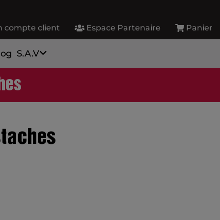
 compte client
Espace Partenaire
Panier
log
S.A.V
hes
staches