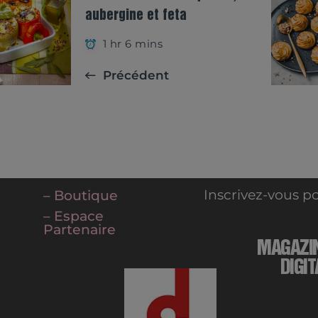
aubergine et feta
1 hr 6 mins
Précédent
Inscrivez-vous po
– Boutique
– Espace
Partenaire
MAGAZI
DIGIT