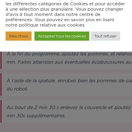
les différentes catégories de Cookies et pour accéder
Épluchez et coupez les pommes en gros cubes.
à une sélection plus granulaire. Vous pouvez changer
d'avis à tout moment dans notre centre de
préférences. Vous pouvez en savoir plus en lisant
notre politique relative aux cookies.
Dans le bol muni de l’entraîneur commun, ajoutez le m
couvercle à 150°C pendant 5 min. Mélangez bien pour
Mes choix
Accepter tous les cookies
Tout refuser
À la fin du programme, ajoutez les pommes, et relan
min. Faites attention aux éventuelles éclaboussures 
À l’aide de la spatule, enrobez bien les pommes de car
du robot.
Au bout de 2 min 30 s enlevez le couvercle et ajoutez 
min 30s supplémentaires.