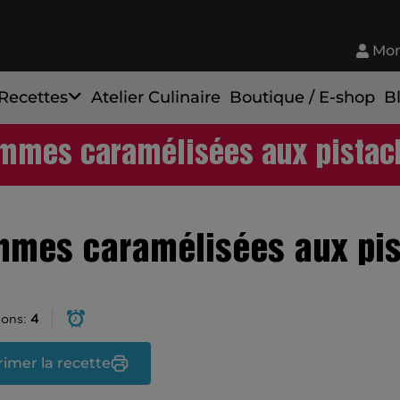
Mon
Recettes
Atelier Culinaire
Boutique / E-shop
B
mmes caramélisées aux pistac
mes caramélisées aux pi
ions:
4
imer la recette