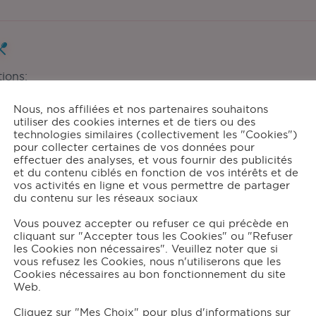
tions:
4
Nous, nos affiliées et nos partenaires souhaitons
utiliser des cookies internes et de tiers ou des
technologies similaires (collectivement les "Cookies")
pour collecter certaines de vos données pour
grédients
effectuer des analyses, et vous fournir des publicités
et du contenu ciblés en fonction de vos intérêts et de
vos activités en ligne et vous permettre de partager
730
g de pommes Golden
du contenu sur les réseaux sociaux
15
g de pistaches concassées
Vous pouvez accepter ou refuser ce qui précède en
85
g de miel
cliquant sur "Accepter tous les Cookies" ou "Refuser
les Cookies non nécessaires". Veuillez noter que si
vous refusez les Cookies, nous n'utiliserons que les
Cookies nécessaires au bon fonctionnement du site
structions
Web.
Cliquez sur "Mes Choix" pour plus d'informations sur