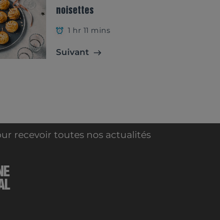
noisettes
1 hr 11 mins
Suivant
ur recevoir toutes nos actualités
NE
AL