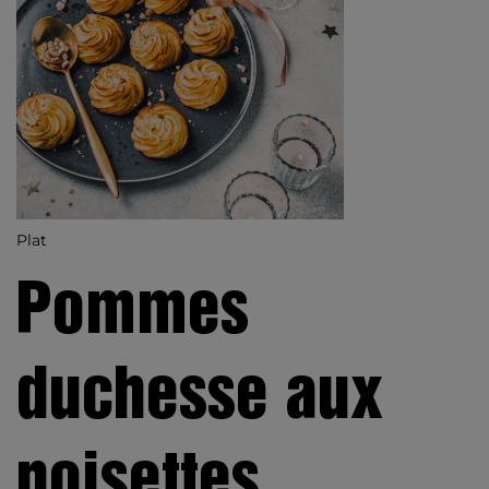
Plat
Pommes
duchesse aux
noisettes