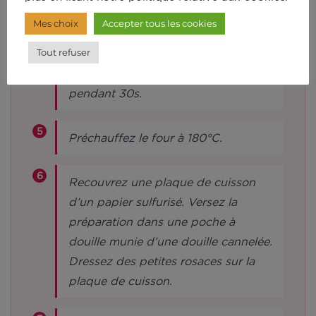
Ajoutez le beurre, les jaunes d’œufs
Mes choix
Accepter tous les cookies
et la fleur de sel. Verrouillez le
Tout refuser
couvercle avec le bouchon et lancez
le mode manuel en vitesse 6
pendant 30s.
Préchauffez le four à 180°C.
Recouvrez une plaque de cuisson
d’un papier sulfurisé. Versez la
préparation dans une poche à
douille munie d’une douille cannelée.
Dressez des petites rosaces sur la
plaque de cuisson.