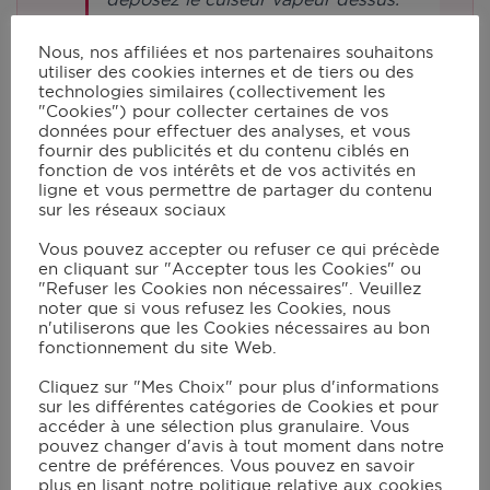
Nous, nos affiliées et nos partenaires souhaitons
Mettez les pommes de terre
utiliser des cookies internes et de tiers ou des
technologies similaires (collectivement les
épluchées et coupées en gros
"Cookies") pour collecter certaines de vos
morceaux dans le cuiseur vapeur.
données pour effectuer des analyses, et vous
fournir des publicités et du contenu ciblés en
Fermez le couvercle et lancez le
fonction de vos intérêts et de vos activités en
programme vapeur P1 pour 30 min.
ligne et vous permettre de partager du contenu
sur les réseaux sociaux
Videz l’eau du bol.
Vous pouvez accepter ou refuser ce qui précède
en cliquant sur "Accepter tous les Cookies" ou
"Refuser les Cookies non nécessaires". Veuillez
Dans le bol du robot muni du
noter que si vous refusez les Cookies, nous
batteur, ajoutez les pommes de terre
n'utiliserons que les Cookies nécessaires au bon
fonctionnement du site Web.
cuites. Verrouillez le couvercle avec
le bouchon et lancez le mode
Cliquez sur "Mes Choix" pour plus d'informations
sur les différentes catégories de Cookies et pour
manuel en vitesse 6 à 90°C pendant
accéder à une sélection plus granulaire. Vous
5 min.
pouvez changer d'avis à tout moment dans notre
centre de préférences. Vous pouvez en savoir
plus en lisant notre politique relative aux cookies.