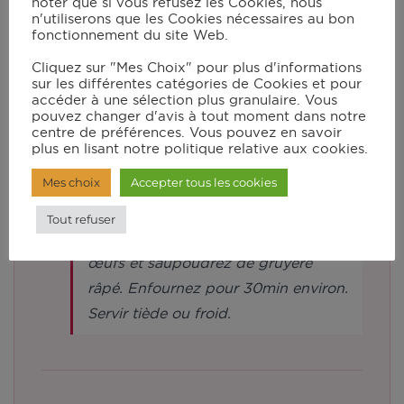
noter que si vous refusez les Cookies, nous
n'utiliserons que les Cookies nécessaires au bon
fonctionnement du site Web.
Dans le robot muni du couteau pour
Cliquez sur "Mes Choix" pour plus d'informations
pétrir/concasser, mettez les œufs
sur les différentes catégories de Cookies et pour
accéder à une sélection plus granulaire. Vous
battus la crème et la noix de
pouvez changer d'avis à tout moment dans notre
muscade. Salez et poivrez, puis
centre de préférences. Vous pouvez en savoir
plus en lisant notre politique relative aux cookies.
mixez en vitesse 7 pendant 45s.
Mes choix
Accepter tous les cookies
Déposez les lardons sur le fond de
Tout refuser
tarte, ajoutez le mélange crème/
œufs et saupoudrez de gruyère
râpé. Enfournez pour 30min environ.
Servir tiède ou froid.