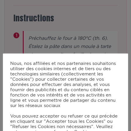
Instructions
Préchauffez le four à 180°C (th. 6).
Étalez la pâte dans un moule à tarte
et recouvrez d'une feuille de papier
cuisson contenant des légumes
Nous, nos affiliées et nos partenaires souhaitons
utiliser des cookies internes et de tiers ou des
secs. Enfourner 10min. Laisser
technologies similaires (collectivement les
refroidir.
"Cookies") pour collecter certaines de vos
données pour effectuer des analyses, et vous
fournir des publicités et du contenu ciblés en
fonction de vos intérêts et de vos activités en
Dans le robot muni du mélangeur,
ligne et vous permettre de partager du contenu
mettez les lardons et lancez le
sur les réseaux sociaux
programme mijoté P1 à 130°C pour
Vous pouvez accepter ou refuser ce qui précède
en cliquant sur "Accepter tous les Cookies" ou
5min. Débarrassez les lardons sur le
"Refuser les Cookies non nécessaires". Veuillez
papier absorbant et lavez le robot.