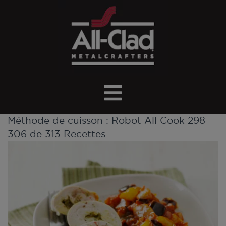
Méthode de cuisson :
Robot All Cook
298 -
306 de 313 Recettes