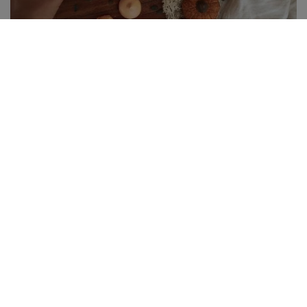
Jardin de meringues citrouilles
45 mins