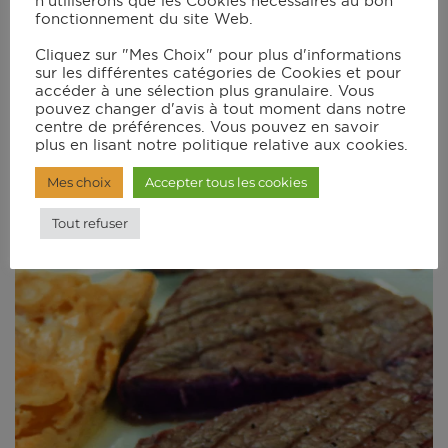
n'utiliserons que les Cookies nécessaires au bon
fonctionnement du site Web.
Cliquez sur "Mes Choix" pour plus d'informations
sur les différentes catégories de Cookies et pour
accéder à une sélection plus granulaire. Vous
pouvez changer d'avis à tout moment dans notre
Faux-filet à l’estragon
centre de préférences. Vous pouvez en savoir
plus en lisant notre politique relative aux cookies.
15 mins
Mes choix
Accepter tous les cookies
Tout refuser