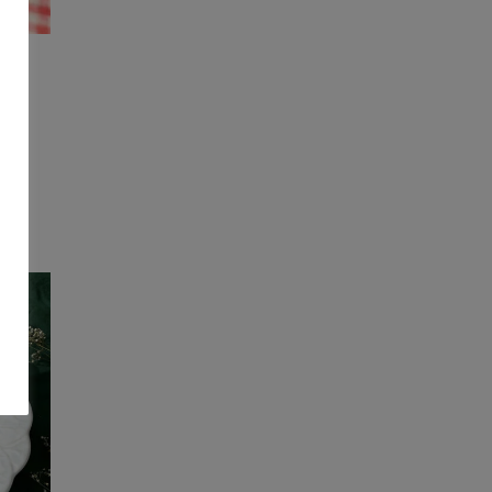
au
eur