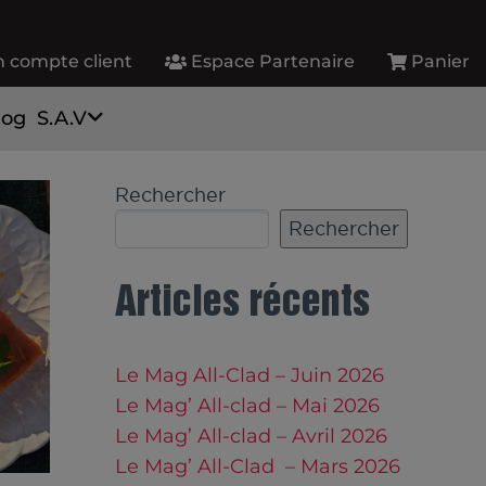
 compte client
Espace Partenaire
Panier
log
S.A.V
Rechercher
Rechercher
Articles récents
Le Mag All-Clad – Juin 2026
Le Mag’ All-clad – Mai 2026
Le Mag’ All-clad – Avril 2026
Le Mag’ All-Clad – Mars 2026