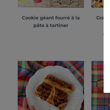
Cookie géant fourré à la
Grano
pâte à tartiner
4