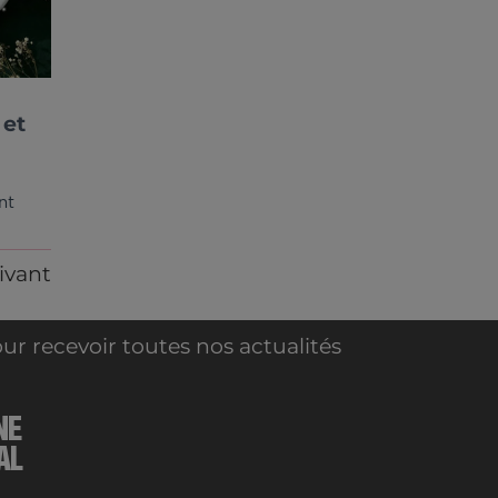
 et
nt
ivant
ur recevoir toutes nos actualités
NE
AL