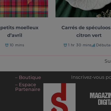
 petits moelleux
Carrés de spéculoos
d’avril
citron vert
10 mins
1 hr 30 mins
Débuta
Su
Inscrivez-vous po
– Boutique
– Espace
Partenaire
MAGAZI
DIGIT