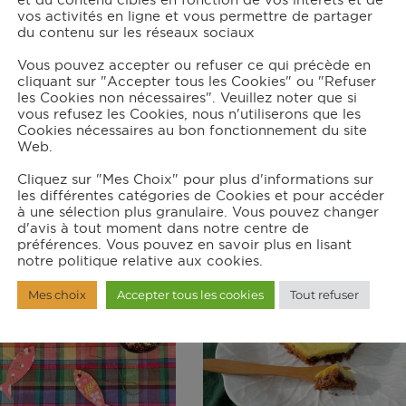
vos activités en ligne et vous permettre de partager
du contenu sur les réseaux sociaux
la à la rose et aux
Pause gourmande 
Vous pouvez accepter ou refuser ce qui précède en
cliquant sur "Accepter tous les Cookies" ou "Refuser
canneberges
bord du Doubs –
les Cookies non nécessaires". Veuillez noter que si
vous refusez les Cookies, nous n'utiliserons que les
biscuits chocolat fl
0 mins
Débutant
Cookies nécessaires au bon fonctionnement du site
Web.
de sel
Cliquez sur "Mes Choix" pour plus d'informations sur
20 mins
les différentes catégories de Cookies et pour accéder
à une sélection plus granulaire. Vous pouvez changer
d'avis à tout moment dans notre centre de
préférences. Vous pouvez en savoir plus en lisant
notre politique relative aux cookies.
Mes choix
Accepter tous les cookies
Tout refuser