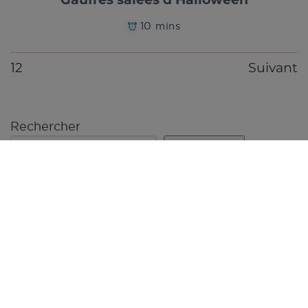
10 mins
2
Suivant
1
Rechercher
Rechercher
Articles récents
Le Mag All-Clad – Juin 2026
Le Mag’ All-clad – Mai 2026
Le Mag’ All-clad – Avril 2026