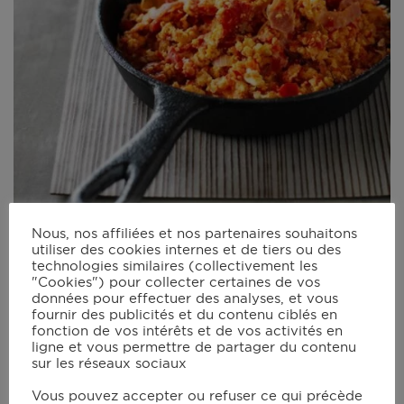
Nous, nos affiliées et nos partenaires souhaitons
utiliser des cookies internes et de tiers ou des
technologies similaires (collectivement les
Piperade
"Cookies") pour collecter certaines de vos
données pour effectuer des analyses, et vous
45 mins
fournir des publicités et du contenu ciblés en
fonction de vos intérêts et de vos activités en
ligne et vous permettre de partager du contenu
sur les réseaux sociaux
Vous pouvez accepter ou refuser ce qui précède