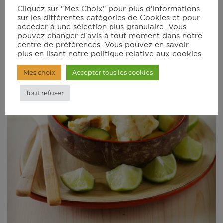
Cliquez sur "Mes Choix" pour plus d'informations
50 mins
sur les différentes catégories de Cookies et pour
accéder à une sélection plus granulaire. Vous
pouvez changer d'avis à tout moment dans notre
centre de préférences. Vous pouvez en savoir
plus en lisant notre politique relative aux cookies.
Mes choix
Accepter tous les cookies
Tout refuser