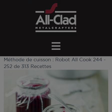
Méthode de cuisson :
Robot All Cook
244 -
252 de 313 Recettes