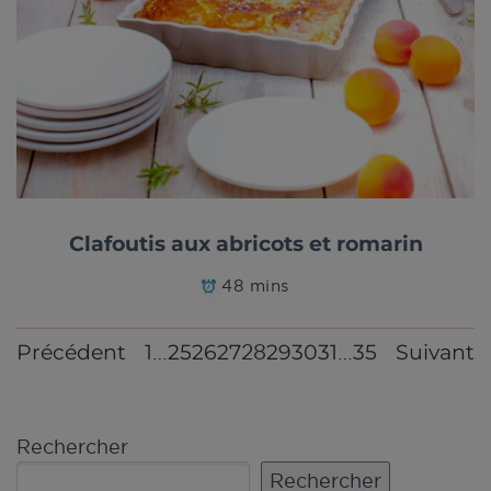
Clafoutis aux abricots et romarin
48 mins
Précédent
1
25
26
27
29
30
31
35
Suivant
…
28
…
Rechercher
Rechercher